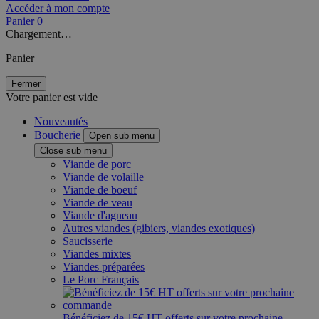
Accéder à mon compte
Panier
0
Chargement…
Panier
Fermer
Votre panier est vide
Nouveautés
Boucherie
Open sub menu
Close sub menu
Viande de porc
Viande de volaille
Viande de boeuf
Viande de veau
Viande d'agneau
Autres viandes (gibiers, viandes exotiques)
Saucisserie
Viandes mixtes
Viandes préparées
Le Porc Français
Bénéficiez de 15€ HT offerts sur votre prochaine