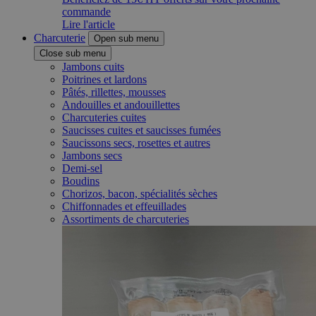
commande
Lire l'article
Charcuterie
Open sub menu
Close sub menu
Jambons cuits
Poitrines et lardons
Pâtés, rillettes, mousses
Andouilles et andouillettes
Charcuteries cuites
Saucisses cuites et saucisses fumées
Saucissons secs, rosettes et autres
Jambons secs
Demi-sel
Boudins
Chorizos, bacon, spécialités sèches
Chiffonnades et effeuillades
Assortiments de charcuteries