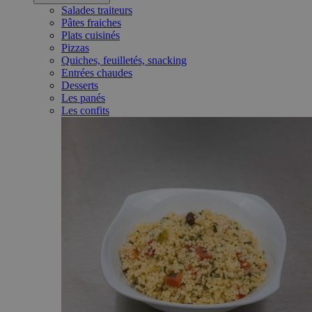
Salades traiteurs
Pâtes fraiches
Plats cuisinés
Pizzas
Quiches, feuilletés, snacking
Entrées chaudes
Desserts
Les panés
Les confits