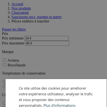
Accueil
Nos produits
Charcuterie
Saucissons secs, rosettes et autres
Pièces entières à trancher
Passer les filtres
Prix
Prix minimum
Prix maximum
Marque
Avistou
Brocéliande
Température de conservation
0-15°C
0-18°C
Ce site utilise des cookies pour améliorer
votre expérience utilisateur, analyser le trafic
Conditionnement
et vous proposer des contenus
Condtionné nu
personnalisés.
Plus d'informations