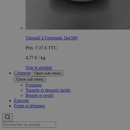
Taboulé à l'orientale 1kg500
Prix :
7,15 €
TTC
4,77 € / kg
Voir le produit
Crèmerie
Open sub menu
Close sub menu
Fromage
Yaourts et desserts lactés
Beurre et oeufs
Épicerie
Fruits et légumes