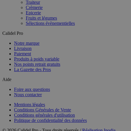
Traiteur
Crèmerie
Epicerie
Fruits et légumes
Sélections évènementielles
Calidel Pro
Notre marque
Livraison
Paiement
Produits à poids variable
Nos points retrait gratuits
La Gazette des Pros
Aide
Foire aux questions
Nous contacter
Mentions légales
Conditions Générales de Vente
Conditions générales d'utilisation
Politique de confidentialité des données
© 2026 Calidel Pro - Tous droits réservés /
Réalisation Inodia