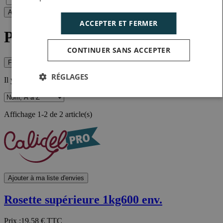
Film
Appliquer
ACCEPTER ET FERMER
Pièces entières à trancher
CONTINUER SANS ACCEPTER
Filtrer
RÉGLAGES
Il y a 2 produits.
Affichage 1-2 de 2 article(s)
Ajouter à ma liste d'envies
Rosette supérieure 1kg600 env.
Prix :
19,58 €
TTC