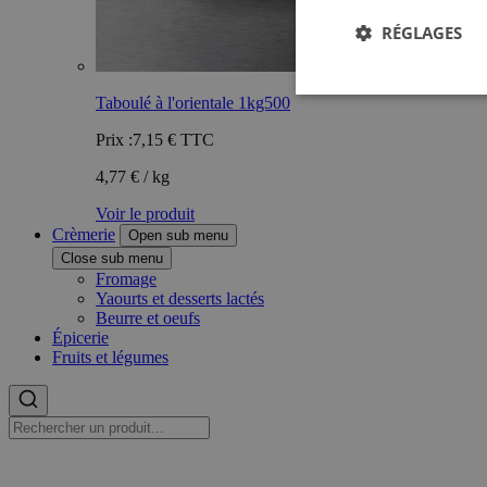
RÉGLAGES
Taboulé à l'orientale 1kg500
Prix :
7,15 €
TTC
4,77 € / kg
Voir le produit
Crèmerie
Open sub menu
Close sub menu
Fromage
Yaourts et desserts lactés
Beurre et oeufs
Épicerie
Fruits et légumes