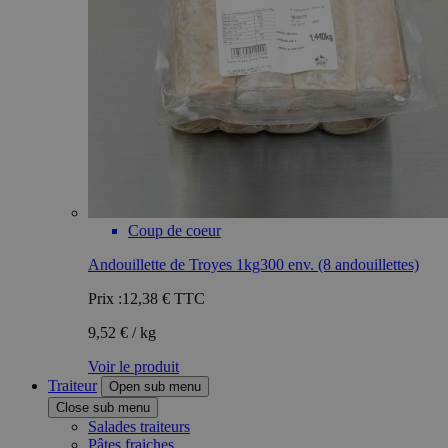
Coup de coeur
Andouillette de Troyes 1kg300 env. (8 andouillettes)
Prix :
12,38 €
TTC
9,52 € / kg
Voir le produit
Traiteur
Open sub menu
Close sub menu
Salades traiteurs
Pâtes fraiches