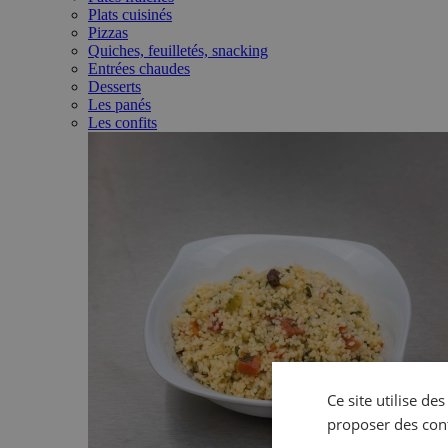
Plats cuisinés
Pizzas
Quiches, feuilletés, snacking
Entrées chaudes
Desserts
Les panés
Les confits
Ce site utilise de
proposer des con