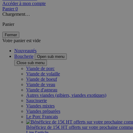
Accéder à mon compte
Panier
0
Chargement…
Panier
Fermer
Votre panier est vide
Nouveautés
Boucherie
Open sub menu
Close sub menu
Viande de porc
Viande de volaille
Viande de boeuf
Viande de veau
Viande d'agneau
Autres viandes (gibiers, viandes exotiques)
Saucisserie
Viandes mixtes
Viandes préparées
Le Porc Français
Bénéficiez de 15€ HT offerts sur votre prochaine comm
Lire l'article