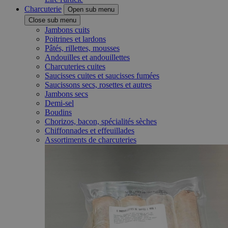
Charcuterie
Open sub menu
Close sub menu
Jambons cuits
Poitrines et lardons
Pâtés, rillettes, mousses
Andouilles et andouillettes
Charcuteries cuites
Saucisses cuites et saucisses fumées
Saucissons secs, rosettes et autres
Jambons secs
Demi-sel
Boudins
Chorizos, bacon, spécialités sèches
Chiffonnades et effeuillades
Assortiments de charcuteries