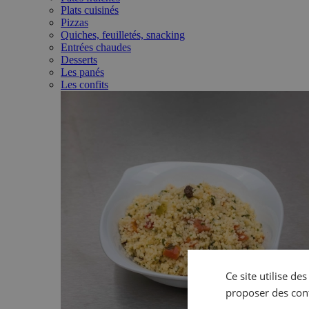
Plats cuisinés
Pizzas
Quiches, feuilletés, snacking
Entrées chaudes
Desserts
Les panés
Les confits
Ce site utilise de
proposer des con