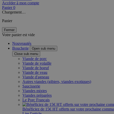
Accéder à mon compte
Panier
0
Chargement…
Panier
Fermer
Votre panier est vide
Nouveautés
Boucherie
Open sub menu
Close sub menu
Viande de porc
Viande de volaille
Viande de boeuf
Viande de veau
Viande d'agneau
Autres viandes (gibiers, viandes exotiques)
Saucisserie
Viandes mixtes
Viandes préparées
Le Porc Français
Bénéficiez de 15€ HT offerts sur votre prochaine comm
Lire l'article