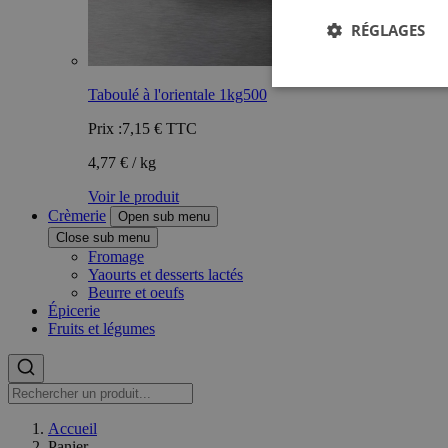
RÉGLAGES
Taboulé à l'orientale 1kg500
Prix :
7,15 €
TTC
4,77 € / kg
Voir le produit
Crèmerie
Open sub menu
Close sub menu
Fromage
Yaourts et desserts lactés
Beurre et oeufs
Épicerie
Fruits et légumes
Accueil
Panier