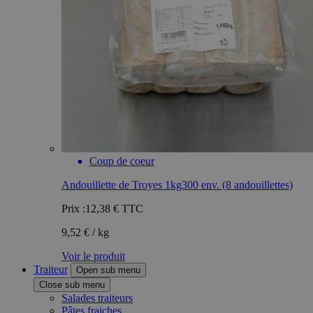
Coup de coeur
Andouillette de Troyes 1kg300 env. (8 andouillettes)
Prix :
12,38 €
TTC
9,52 € / kg
Voir le produit
Traiteur
Open sub menu
Close sub menu
Salades traiteurs
Pâtes fraiches