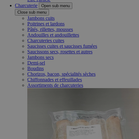
Charcuterie
Open sub menu
Close sub menu
Jambons cuits
Poitrines et lardons
Pâtés, rillettes, mousses
Andouilles et andouillettes
Charcuteries cuites
Saucisses cuites et saucisses fumées
Saucissons secs, rosettes et autres
Jambons secs
Demi-sel
Boudins
Chorizos, bacon, spécialités sèches
Chiffonnades et effeuillades
Assortiments de charcuteries