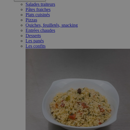
Salades traiteurs
Pâtes fraiches
Plats cuisinés
Pizzas
Quiches, feuilletés, snacking
Entrées chaudes
Desserts
Les panés
Les confits