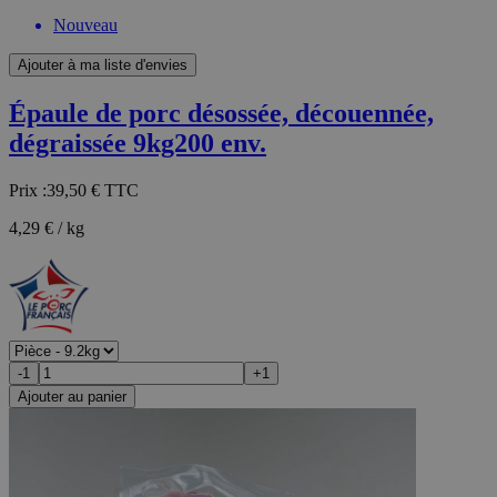
Nouveau
Ajouter à ma liste d'envies
Épaule de porc désossée, découennée,
dégraissée 9kg200 env.
Prix :
39,50 €
TTC
4,29 € / kg
-1
+1
Ajouter au panier