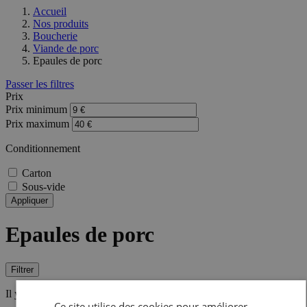
Accueil
Nos produits
Boucherie
Viande de porc
Epaules de porc
Passer les filtres
Prix
Prix minimum
Prix maximum
Conditionnement
Carton
Sous-vide
Appliquer
Epaules de porc
Filtrer
Il y a 2 produits.
Ce site utilise des cookies pour améliorer