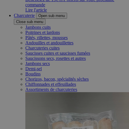
commande
Lire l'article
Charcuterie
Open sub menu
Close sub menu
Jambons cuits
Poitrines et lardons
Pâtés, rillettes, mousses
Andouilles et andouillettes
Charcuteries cuites
Saucisses cuites et saucisses fumées
Saucissons secs, rosettes et autres
Jambons secs
Demi-sel
Boudins
Chorizos, bacon, spécialités sèches
Chiffonnades et effeuillades
Assortiments de charcuteries