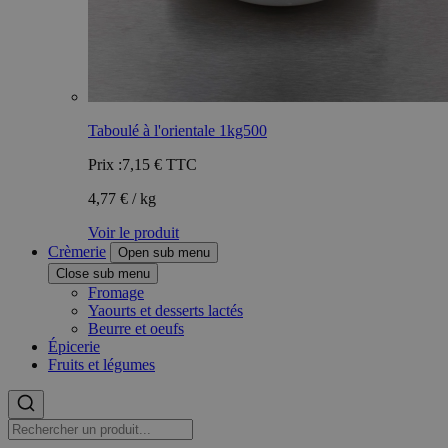
Taboulé à l'orientale 1kg500
Prix :
7,15 €
TTC
4,77 € / kg
Voir le produit
Crèmerie
Open sub menu
Close sub menu
Fromage
Yaourts et desserts lactés
Beurre et oeufs
Épicerie
Fruits et légumes