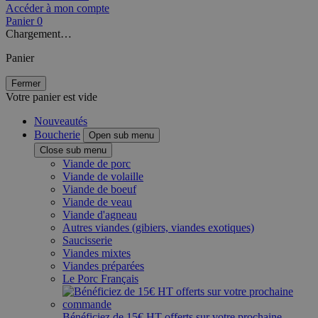
Accéder à mon compte
Panier
0
Chargement…
Panier
Fermer
Votre panier est vide
Nouveautés
Boucherie
Open sub menu
Close sub menu
Viande de porc
Viande de volaille
Viande de boeuf
Viande de veau
Viande d'agneau
Autres viandes (gibiers, viandes exotiques)
Saucisserie
Viandes mixtes
Viandes préparées
Le Porc Français
Bénéficiez de 15€ HT offerts sur votre prochaine