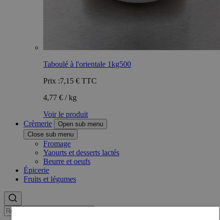
Taboulé à l'orientale 1kg500
Prix :
7,15 €
TTC
4,77 € / kg
Voir le produit
Crèmerie
Open sub menu
Close sub menu
Fromage
Yaourts et desserts lactés
Beurre et oeufs
Épicerie
Fruits et légumes