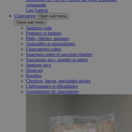
commande
Lire l'article
Charcuterie
Open sub menu
Close sub menu
Jambons cuits
Poitrines et lardons
Pâtés, rillettes, mousses
Andouilles et andouillettes
Charcuteries cuites
Saucisses cuites et saucisses fumées
Saucissons secs, rosettes et autres
Jambons secs
Demi-sel
Boudins
Chorizos, bacon, spécialités sèches
Chiffonnades et effeuillades
Assortiments de charcuteries