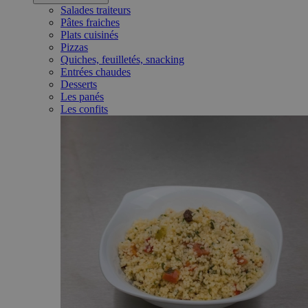
Salades traiteurs
Pâtes fraiches
Plats cuisinés
Pizzas
Quiches, feuilletés, snacking
Entrées chaudes
Desserts
Les panés
Les confits