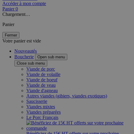
Accéder à mon compte
Panier
0
Chargement…
Panier
Fermer
Votre panier est vide
Nouveautés
Boucherie
Open sub menu
Close sub menu
Viande de porc
Viande de volaille
Viande de boeuf
Viande de veau
Viande d'agneau
Autres viandes (gibiers, viandes exotiques)
Saucisserie
Viandes mixtes
Viandes préparées
Le Porc Français
Bénéficiez de 15€ HT offerts sur votre prochaine