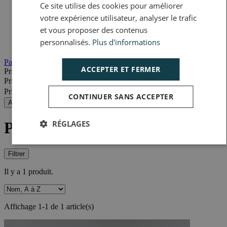
Ce site utilise des cookies pour améliorer
Accueil
votre expérience utilisateur, analyser le trafic
Nos produits
Boucherie
et vous proposer des contenus
Viande de porc
personnalisés.
Plus d'informations
Palettes de porc
Passer les filtres
ACCEPTER ET FERMER
Prix
Prix minimum
Prix maximum
CONTINUER SANS ACCEPTER
Appliquer
RÉGLAGES
Palettes de porc
Filtrer
Il y a 1 produit.
Affichage 1-1 de 1 article(s)