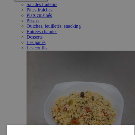
Salades traiteurs
Pâtes fraiches
Plats cuisinés
Pizzas
Quiches, feuilletés, snacking
Entrées chaudes
Desserts
Les panés
Les confits