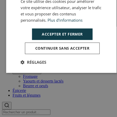
Ce site utilise des cookies pour améliorer
votre expérience utilisateur, analyser le trafic
et vous proposer des contenus
personnalisés.
Plus d'informations
ACCEPTER ET FERMER
Taboulé à l'orientale 1kg500
Prix :
7,15 €
TTC
CONTINUER SANS ACCEPTER
4,77 € / kg
Voir le produit
RÉGLAGES
Crèmerie
Open sub menu
Close sub menu
Fromage
Yaourts et desserts lactés
Beurre et oeufs
Épicerie
Fruits et légumes