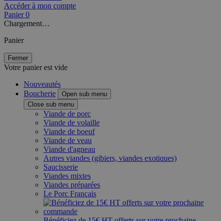
Accéder à mon compte
Panier
0
Chargement…
Panier
Fermer
Votre panier est vide
Nouveautés
Boucherie
Open sub menu
Close sub menu
Viande de porc
Viande de volaille
Viande de boeuf
Viande de veau
Viande d'agneau
Autres viandes (gibiers, viandes exotiques)
Saucisserie
Viandes mixtes
Viandes préparées
Le Porc Français
Bénéficiez de 15€ HT offerts sur votre prochaine