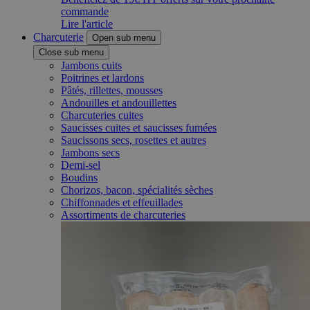
commande
Lire l'article
Charcuterie
Open sub menu
Close sub menu
Jambons cuits
Poitrines et lardons
Pâtés, rillettes, mousses
Andouilles et andouillettes
Charcuteries cuites
Saucisses cuites et saucisses fumées
Saucissons secs, rosettes et autres
Jambons secs
Demi-sel
Boudins
Chorizos, bacon, spécialités sèches
Chiffonnades et effeuillades
Assortiments de charcuteries