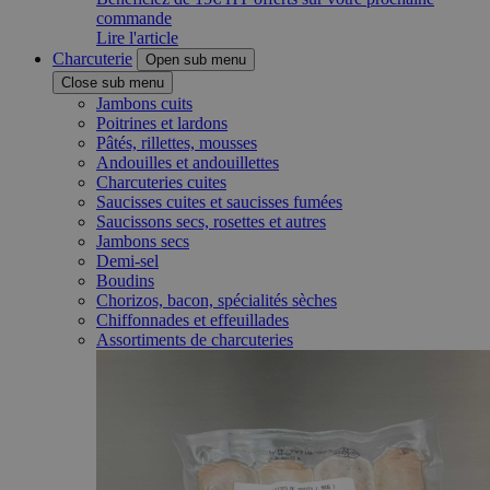
commande
Lire l'article
Charcuterie
Open sub menu
Close sub menu
Jambons cuits
Poitrines et lardons
Pâtés, rillettes, mousses
Andouilles et andouillettes
Charcuteries cuites
Saucisses cuites et saucisses fumées
Saucissons secs, rosettes et autres
Jambons secs
Demi-sel
Boudins
Chorizos, bacon, spécialités sèches
Chiffonnades et effeuillades
Assortiments de charcuteries