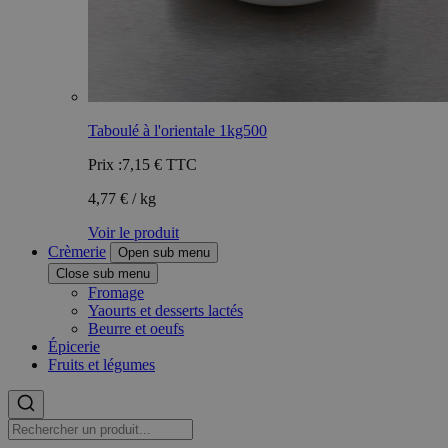
Taboulé à l'orientale 1kg500
Prix :
7,15 €
TTC
4,77 € / kg
Voir le produit
Crèmerie
Open sub menu
Close sub menu
Fromage
Yaourts et desserts lactés
Beurre et oeufs
Épicerie
Fruits et légumes