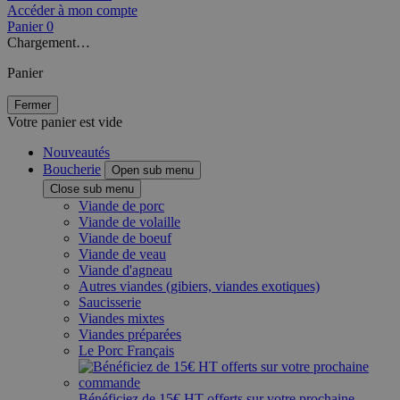
Accéder à mon compte
Panier
0
Chargement…
Panier
Fermer
Votre panier est vide
Nouveautés
Boucherie
Open sub menu
Close sub menu
Viande de porc
Viande de volaille
Viande de boeuf
Viande de veau
Viande d'agneau
Autres viandes (gibiers, viandes exotiques)
Saucisserie
Viandes mixtes
Viandes préparées
Le Porc Français
Bénéficiez de 15€ HT offerts sur votre prochaine