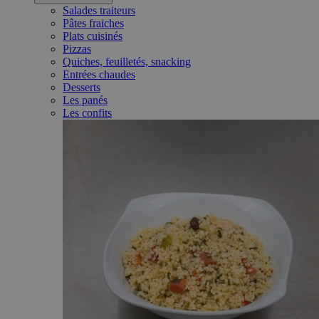
Salades traiteurs
Pâtes fraiches
Plats cuisinés
Pizzas
Quiches, feuilletés, snacking
Entrées chaudes
Desserts
Les panés
Les confits