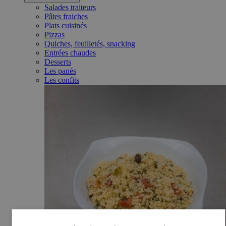
Salades traiteurs
Pâtes fraiches
Plats cuisinés
Pizzas
Quiches, feuilletés, snacking
Entrées chaudes
Desserts
Les panés
Les confits