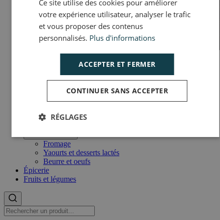
Ce site utilise des cookies pour améliorer
votre expérience utilisateur, analyser le trafic
et vous proposer des contenus
personnalisés.
Plus d'informations
ACCEPTER ET FERMER
Taboulé à l'orientale 1kg500
Prix :
7,15 €
TTC
CONTINUER SANS ACCEPTER
4,77 € / kg
Voir le produit
RÉGLAGES
Crèmerie
Open sub menu
Close sub menu
Fromage
Yaourts et desserts lactés
Beurre et oeufs
Épicerie
Fruits et légumes