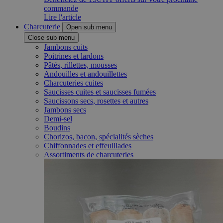
commande
Lire l'article
Charcuterie
Open sub menu
Close sub menu
Jambons cuits
Poitrines et lardons
Pâtés, rillettes, mousses
Andouilles et andouillettes
Charcuteries cuites
Saucisses cuites et saucisses fumées
Saucissons secs, rosettes et autres
Jambons secs
Demi-sel
Boudins
Chorizos, bacon, spécialités sèches
Chiffonnades et effeuillades
Assortiments de charcuteries