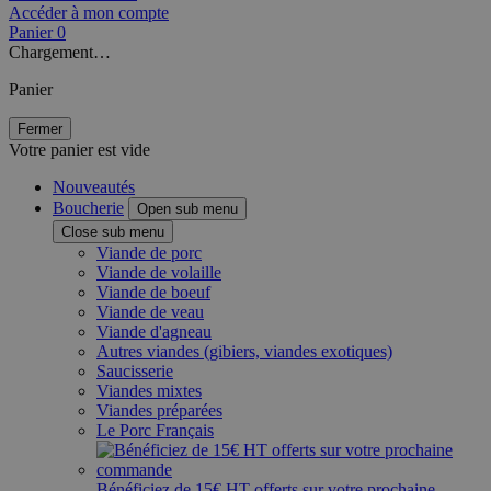
Accéder à mon compte
Panier
0
Chargement…
Panier
Fermer
Votre panier est vide
Nouveautés
Boucherie
Open sub menu
Close sub menu
Viande de porc
Viande de volaille
Viande de boeuf
Viande de veau
Viande d'agneau
Autres viandes (gibiers, viandes exotiques)
Saucisserie
Viandes mixtes
Viandes préparées
Le Porc Français
Bénéficiez de 15€ HT offerts sur votre prochaine