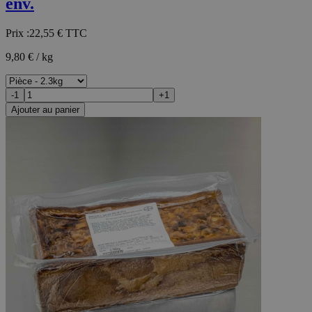
env.
Prix :
22,55 €
TTC
9,80 € / kg
-1
+1
Ajouter au panier