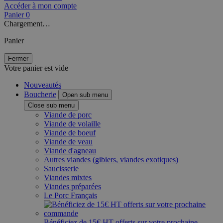
Accéder à mon compte
Panier
0
Chargement…
Panier
Fermer
Votre panier est vide
Nouveautés
Boucherie
Open sub menu
Close sub menu
Viande de porc
Viande de volaille
Viande de boeuf
Viande de veau
Viande d'agneau
Autres viandes (gibiers, viandes exotiques)
Saucisserie
Viandes mixtes
Viandes préparées
Le Porc Français
Bénéficiez de 15€ HT offerts sur votre prochaine