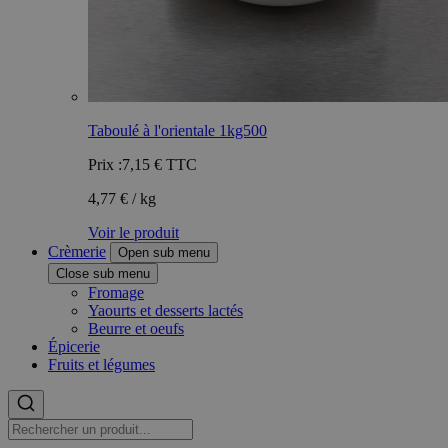
Taboulé à l'orientale 1kg500
Prix :
7,15 €
TTC
4,77 € / kg
Voir le produit
Crèmerie
Open sub menu
Close sub menu
Fromage
Yaourts et desserts lactés
Beurre et oeufs
Épicerie
Fruits et légumes