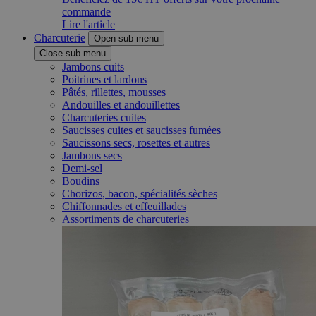
commande
Lire l'article
Charcuterie
Open sub menu
Close sub menu
Jambons cuits
Poitrines et lardons
Pâtés, rillettes, mousses
Andouilles et andouillettes
Charcuteries cuites
Saucisses cuites et saucisses fumées
Saucissons secs, rosettes et autres
Jambons secs
Demi-sel
Boudins
Chorizos, bacon, spécialités sèches
Chiffonnades et effeuillades
Assortiments de charcuteries