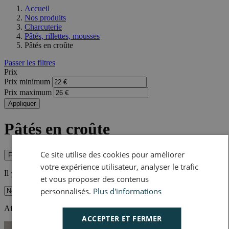
Accueil
Nos produits
Charcuterie
Pâtés, rillettes, mousses
Pâtés en croûte
Passer les filtres
Prix
Prix minimum
Prix maximum
Appliquer
Pâtés en croûte
Ce site utilise des cookies pour améliorer
Filtrer
votre expérience utilisateur, analyser le trafic
Il y a 2 produits.
et vous proposer des contenus
personnalisés.
Plus d'informations
Affichage 1-2 de 2 article(s)
ACCEPTER ET FERMER