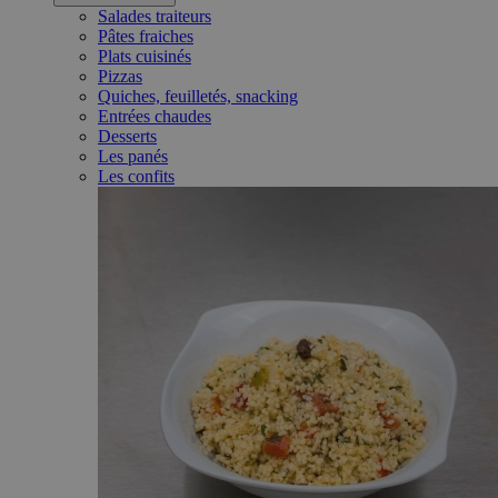
Salades traiteurs
Pâtes fraiches
Plats cuisinés
Pizzas
Quiches, feuilletés, snacking
Entrées chaudes
Desserts
Les panés
Les confits