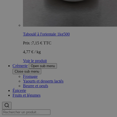
Taboulé à l'orientale 1kg500
Prix :
7,15 €
TTC
4,77 € / kg
Voir le produit
Crèmerie
Open sub menu
Close sub menu
Fromage
Yaourts et desserts lactés
Beurre et oeufs
Épicerie
Fruits et légumes