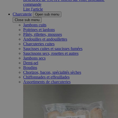
commande
Lire l'article
Charcuterie
Open sub menu
Close sub menu
Jambons cuits
Poitrines et lardons
Pâtés, rillettes, mousses
Andouilles et andouillettes
Charcuteries cuites
Saucisses cuites et saucisses fumées
Saucissons secs, rosettes et autres
Jambons secs
Demi-sel
Boudins
Chorizos, bacon, spécialités sèches
Chiffonnades et effeuillades
Assortiments de charcuteries