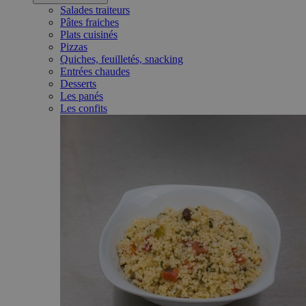
Salades traiteurs
Pâtes fraiches
Plats cuisinés
Pizzas
Quiches, feuilletés, snacking
Entrées chaudes
Desserts
Les panés
Les confits