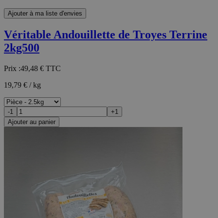
Ajouter à ma liste d'envies
Véritable Andouillette de Troyes Terrine
2kg500
Prix :
49,48 €
TTC
19,79 € / kg
-1
+1
Ajouter au panier