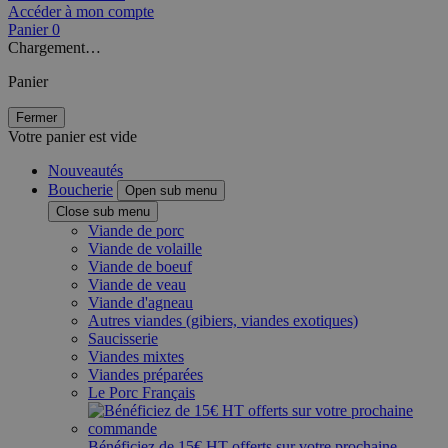
Accéder à mon compte
Panier
0
Chargement…
Panier
Fermer
Votre panier est vide
Nouveautés
Boucherie
Open sub menu
Close sub menu
Viande de porc
Viande de volaille
Viande de boeuf
Viande de veau
Viande d'agneau
Autres viandes (gibiers, viandes exotiques)
Saucisserie
Viandes mixtes
Viandes préparées
Le Porc Français
Bénéficiez de 15€ HT offerts sur votre prochaine