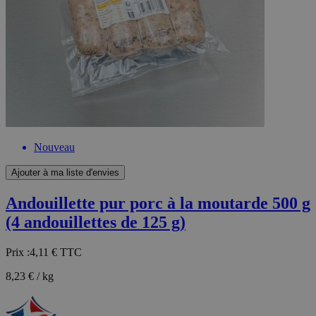
Nouveau
Ajouter à ma liste d'envies
Andouillette pur porc à la moutarde 500 g
(4 andouillettes de 125 g)
Prix :
4,11 €
TTC
8,23 € / kg