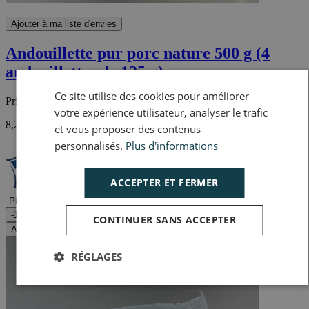
Ajouter à ma liste d'envies
Andouillette pur porc nature 500 g (4
andouillettes de 125 g)
Ce site utilise des cookies pour améliorer
Prix :
4,11 €
TTC
votre expérience utilisateur, analyser le trafic
8,23 € / kg
et vous proposer des contenus
personnalisés.
Plus d'informations
ACCEPTER ET FERMER
-1
+1
CONTINUER SANS ACCEPTER
Ajouter au panier
RÉGLAGES