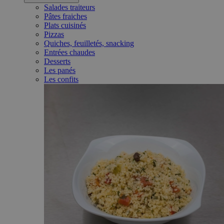
Salades traiteurs
Pâtes fraiches
Plats cuisinés
Pizzas
Quiches, feuilletés, snacking
Entrées chaudes
Desserts
Les panés
Les confits