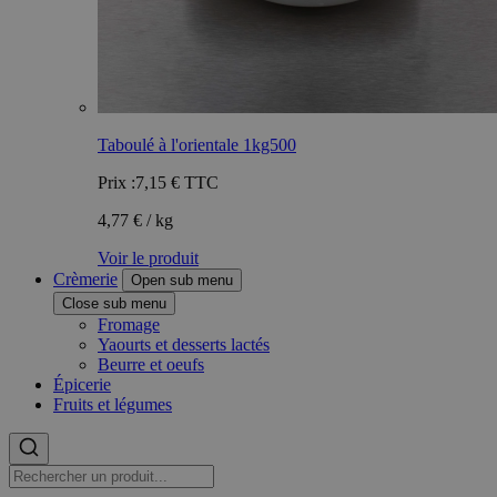
Taboulé à l'orientale 1kg500
Prix :
7,15 €
TTC
4,77 € / kg
Voir le produit
Crèmerie
Open sub menu
Close sub menu
Fromage
Yaourts et desserts lactés
Beurre et oeufs
Épicerie
Fruits et légumes