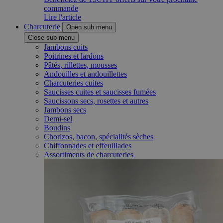
commande
Lire l'article
Charcuterie
Open sub menu
Close sub menu
Jambons cuits
Poitrines et lardons
Pâtés, rillettes, mousses
Andouilles et andouillettes
Charcuteries cuites
Saucisses cuites et saucisses fumées
Saucissons secs, rosettes et autres
Jambons secs
Demi-sel
Boudins
Chorizos, bacon, spécialités sèches
Chiffonnades et effeuillades
Assortiments de charcuteries