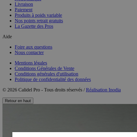
Livraison
Paiement
Produits à poids variable
Nos points retrait gratuits
La Gazette des Pros
Aide
Foire aux questions
Nous contacter
Mentions légales
Conditions Générales de Vente
Conditions générales d'utilisation
Politique de confidentialité des données
© 2026 Calidel Pro - Tous droits réservés /
Réalisation Inodia
Retour en haut