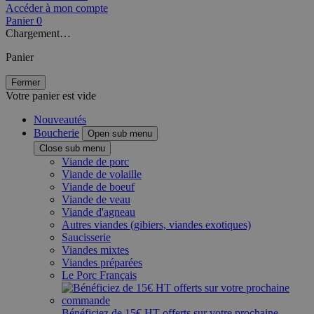
Accéder à mon compte
Panier
0
Chargement…
Panier
Fermer
Votre panier est vide
Nouveautés
Boucherie
Open sub menu
Close sub menu
Viande de porc
Viande de volaille
Viande de boeuf
Viande de veau
Viande d'agneau
Autres viandes (gibiers, viandes exotiques)
Saucisserie
Viandes mixtes
Viandes préparées
Le Porc Français
Bénéficiez de 15€ HT offerts sur votre prochaine