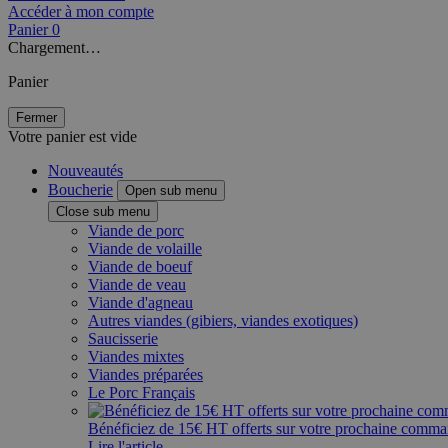
Accéder à mon compte
Panier
0
Chargement…
Panier
Fermer
Votre panier est vide
Nouveautés
Boucherie
Open sub menu
Close sub menu
Viande de porc
Viande de volaille
Viande de boeuf
Viande de veau
Viande d'agneau
Autres viandes (gibiers, viandes exotiques)
Saucisserie
Viandes mixtes
Viandes préparées
Le Porc Français
Bénéficiez de 15€ HT offerts sur votre prochaine comm
Lire l'article