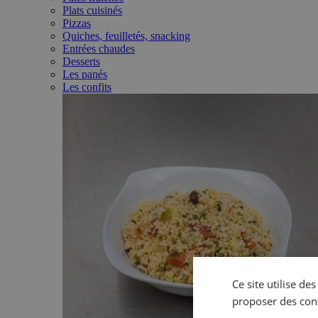
Plats cuisinés
Pizzas
Quiches, feuilletés, snacking
Entrées chaudes
Desserts
Les panés
Les confits
Ce site utilise de
proposer des con