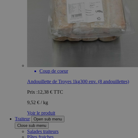
Coup de coeur
Andouillette de Troyes 1kg300 env. (8 andouillettes)
Prix :
12,38 €
TTC
9,52 € / kg
Voir le produit
Traiteur
Open sub menu
Close sub menu
Salades traiteurs
Pâtes fraiches