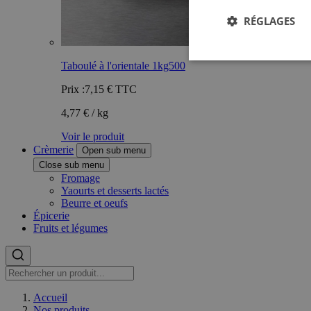
RÉGLAGES
Taboulé à l'orientale 1kg500
Prix :
7,15 €
TTC
4,77 € / kg
Voir le produit
Crèmerie
Open sub menu
Close sub menu
Fromage
Yaourts et desserts lactés
Beurre et oeufs
Épicerie
Fruits et légumes
Accueil
Nos produits