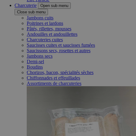
Charcuterie
Open sub menu
Close sub menu
Jambons cuits
Poitrines et lardons
Pâtés, rillettes, mousses
Andouilles et andouillettes
Charcuteries cuites
Saucisses cuites et saucisses fumées
Saucissons secs, rosettes et autres
Jambons secs
Demi-sel
Boudins
Chorizos, bacon, spécialités sèches
Chiffonnades et effeuillades
Assortiments de charcuteries