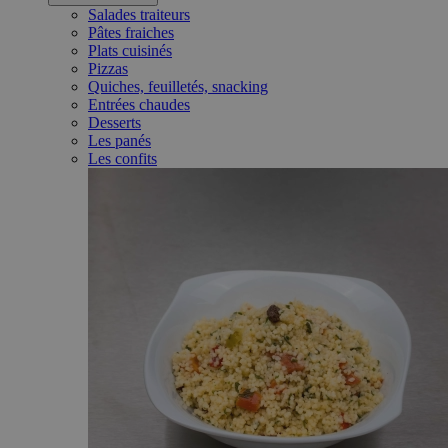
Salades traiteurs
Pâtes fraiches
Plats cuisinés
Pizzas
Quiches, feuilletés, snacking
Entrées chaudes
Desserts
Les panés
Les confits