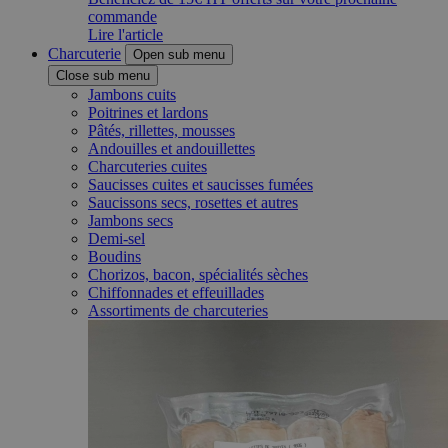
commande
Lire l'article
Charcuterie
Open sub menu
Close sub menu
Jambons cuits
Poitrines et lardons
Pâtés, rillettes, mousses
Andouilles et andouillettes
Charcuteries cuites
Saucisses cuites et saucisses fumées
Saucissons secs, rosettes et autres
Jambons secs
Demi-sel
Boudins
Chorizos, bacon, spécialités sèches
Chiffonnades et effeuillades
Assortiments de charcuteries