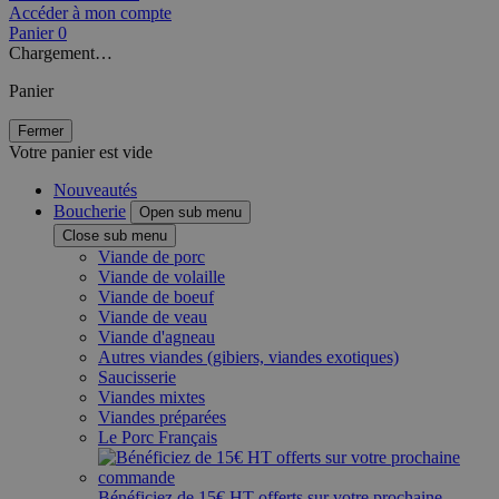
Accéder à mon compte
Panier
0
Chargement…
Panier
Fermer
Votre panier est vide
Nouveautés
Boucherie
Open sub menu
Close sub menu
Viande de porc
Viande de volaille
Viande de boeuf
Viande de veau
Viande d'agneau
Autres viandes (gibiers, viandes exotiques)
Saucisserie
Viandes mixtes
Viandes préparées
Le Porc Français
Bénéficiez de 15€ HT offerts sur votre prochaine