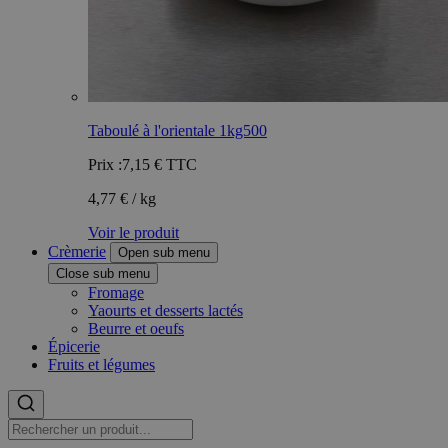
Taboulé à l'orientale 1kg500
Prix :
7,15 €
TTC
4,77 € / kg
Voir le produit
Crèmerie
Open sub menu
Close sub menu
Fromage
Yaourts et desserts lactés
Beurre et oeufs
Épicerie
Fruits et légumes