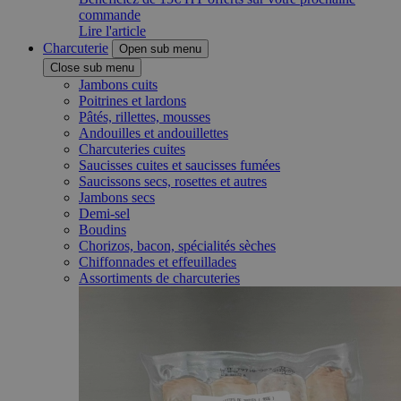
commande
Lire l'article
Charcuterie
Open sub menu
Close sub menu
Jambons cuits
Poitrines et lardons
Pâtés, rillettes, mousses
Andouilles et andouillettes
Charcuteries cuites
Saucisses cuites et saucisses fumées
Saucissons secs, rosettes et autres
Jambons secs
Demi-sel
Boudins
Chorizos, bacon, spécialités sèches
Chiffonnades et effeuillades
Assortiments de charcuteries