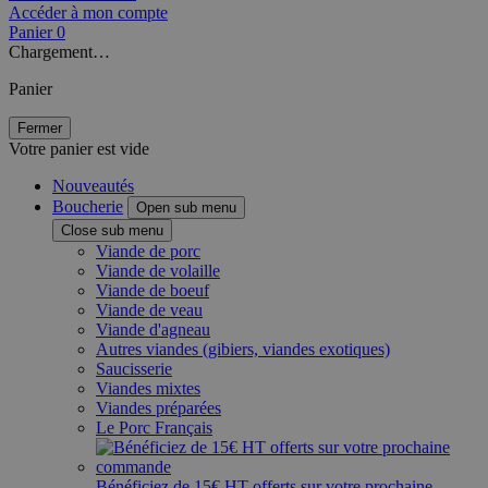
Accéder à mon compte
Panier
0
Chargement…
Panier
Fermer
Votre panier est vide
Nouveautés
Boucherie
Open sub menu
Close sub menu
Viande de porc
Viande de volaille
Viande de boeuf
Viande de veau
Viande d'agneau
Autres viandes (gibiers, viandes exotiques)
Saucisserie
Viandes mixtes
Viandes préparées
Le Porc Français
Bénéficiez de 15€ HT offerts sur votre prochaine