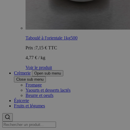
Taboulé à l'orientale 1kg500
Prix :
7,15 €
TTC
4,77 € / kg
Voir le produit
Crèmerie
Open sub menu
Close sub menu
Fromage
Yaourts et desserts lactés
Beurre et oeufs
Épicerie
Fruits et légumes