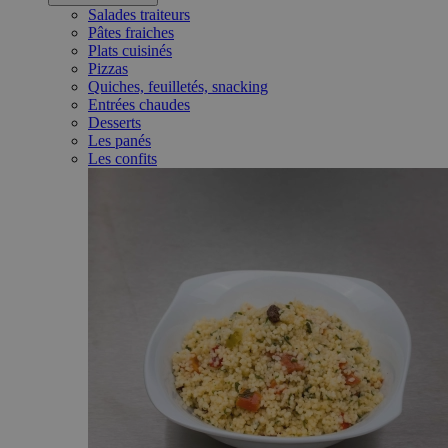
Salades traiteurs
Pâtes fraiches
Plats cuisinés
Pizzas
Quiches, feuilletés, snacking
Entrées chaudes
Desserts
Les panés
Les confits