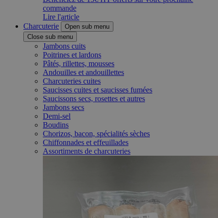
commande
Lire l'article
Charcuterie
Open sub menu
Close sub menu
Jambons cuits
Poitrines et lardons
Pâtés, rillettes, mousses
Andouilles et andouillettes
Charcuteries cuites
Saucisses cuites et saucisses fumées
Saucissons secs, rosettes et autres
Jambons secs
Demi-sel
Boudins
Chorizos, bacon, spécialités sèches
Chiffonnades et effeuillades
Assortiments de charcuteries