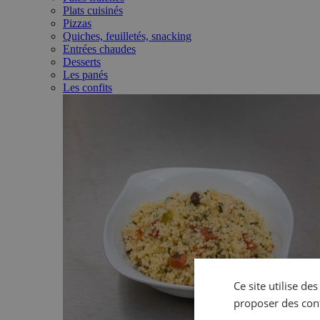
Plats cuisinés
Pizzas
Quiches, feuilletés, snacking
Entrées chaudes
Desserts
Les panés
Les confits
Ce site utilise de
proposer des con