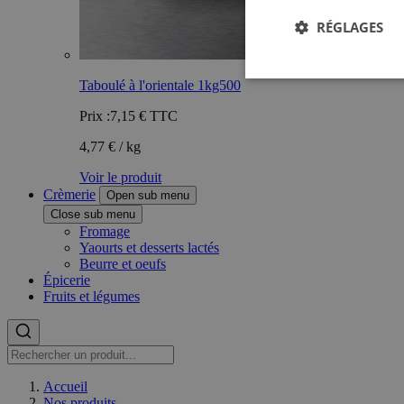
RÉGLAGES
Taboulé à l'orientale 1kg500
Prix :
7,15 €
TTC
4,77 € / kg
Voir le produit
Crèmerie
Open sub menu
Close sub menu
Fromage
Yaourts et desserts lactés
Beurre et oeufs
Épicerie
Fruits et légumes
Accueil
Nos produits