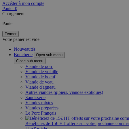
Accéder à mon compte
Panier
0
Chargement…
Panier
Fermer
Votre panier est vide
Nouveautés
Boucherie
Open sub menu
Close sub menu
Viande de porc
Viande de volaille
Viande de boeuf
Viande de veau
Viande d'agneau
Autres viandes (gibiers, viandes exotiques)
Saucisserie
Viandes mixtes
Viandes préparées
Le Porc Français
Bénéficiez de 15€ HT offerts sur votre prochaine comm
Lire l'article