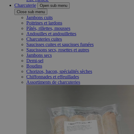
Charcuterie
Open sub menu
Close sub menu
Jambons cuits
Poitrines et lardons
Pâtés, rillettes, mousses
Andouilles et andouillettes
Charcuteries cuites
Saucisses cuites et saucisses fumées
Saucissons secs, rosettes et autres
Jambons secs
Demi-sel
Boudins
Chorizos, bacon, spécialités sèches
Chiffonnades et effeuillades
Assortiments de charcuteries