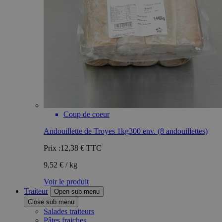
Coup de coeur
Andouillette de Troyes 1kg300 env. (8 andouillettes)
Prix :
12,38 €
TTC
9,52 € / kg
Voir le produit
Traiteur
Open sub menu
Close sub menu
Salades traiteurs
Pâtes fraiches