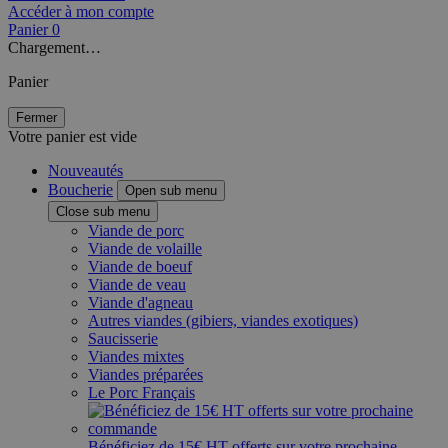
Accéder à mon compte
Panier
0
Chargement…
Panier
Fermer
Votre panier est vide
Nouveautés
Boucherie
Open sub menu
Close sub menu
Viande de porc
Viande de volaille
Viande de boeuf
Viande de veau
Viande d'agneau
Autres viandes (gibiers, viandes exotiques)
Saucisserie
Viandes mixtes
Viandes préparées
Le Porc Français
Bénéficiez de 15€ HT offerts sur votre prochaine