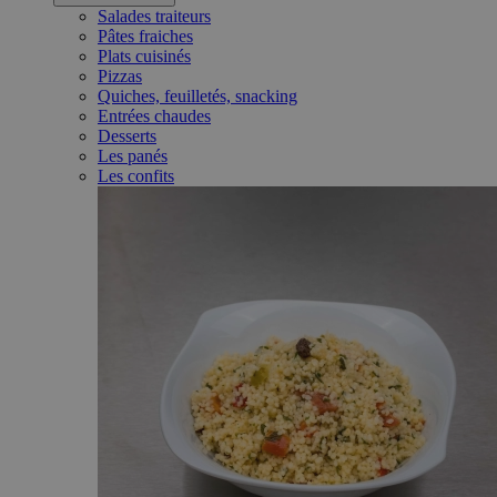
Salades traiteurs
Pâtes fraiches
Plats cuisinés
Pizzas
Quiches, feuilletés, snacking
Entrées chaudes
Desserts
Les panés
Les confits