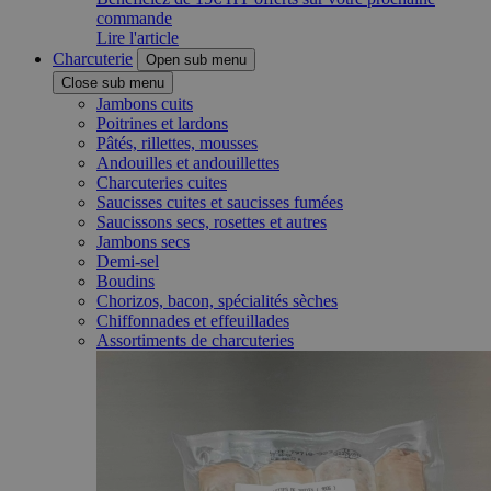
commande
Lire l'article
Charcuterie
Open sub menu
Close sub menu
Jambons cuits
Poitrines et lardons
Pâtés, rillettes, mousses
Andouilles et andouillettes
Charcuteries cuites
Saucisses cuites et saucisses fumées
Saucissons secs, rosettes et autres
Jambons secs
Demi-sel
Boudins
Chorizos, bacon, spécialités sèches
Chiffonnades et effeuillades
Assortiments de charcuteries