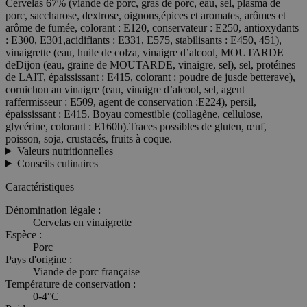
Cervelas 67% (viande de porc, gras de porc, eau, sel, plasma de
porc, saccharose, dextrose, oignons,épices et aromates, arômes et
arôme de fumée, colorant : E120, conservateur : E250, antioxydants
: E300, E301,acidifiants : E331, E575, stabilisants : E450, 451),
vinaigrette (eau, huile de colza, vinaigre d’alcool, MOUTARDE
deDijon (eau, graine de MOUTARDE, vinaigre, sel), sel, protéines
de LAIT, épaississant : E415, colorant : poudre de jusde betterave),
cornichon au vinaigre (eau, vinaigre d’alcool, sel, agent
raffermisseur : E509, agent de conservation :E224), persil,
épaississant : E415. Boyau comestible (collagène, cellulose,
glycérine, colorant : E160b).Traces possibles de gluten, œuf,
poisson, soja, crustacés, fruits à coque.
Valeurs nutritionnelles
Conseils culinaires
Caractéristiques
Dénomination légale :
Cervelas en vinaigrette
Espèce :
Porc
Pays d'origine :
Viande de porc française
Température de conservation :
0-4°C