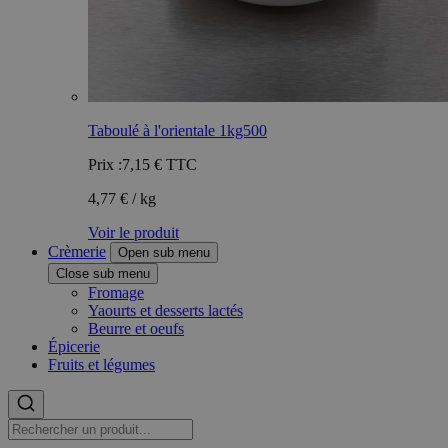
Taboulé à l'orientale 1kg500
Prix :
7,15 €
TTC
4,77 € / kg
Voir le produit
Crèmerie
Open sub menu
Close sub menu
Fromage
Yaourts et desserts lactés
Beurre et oeufs
Épicerie
Fruits et légumes