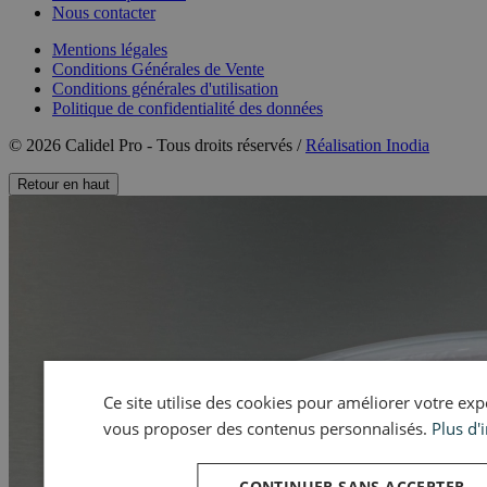
Nous contacter
Mentions légales
Conditions Générales de Vente
Conditions générales d'utilisation
Politique de confidentialité des données
© 2026 Calidel Pro - Tous droits réservés /
Réalisation Inodia
Retour en haut
Ce site utilise des cookies pour améliorer votre expér
vous proposer des contenus personnalisés.
Plus d'
CONTINUER SANS ACCEPTER