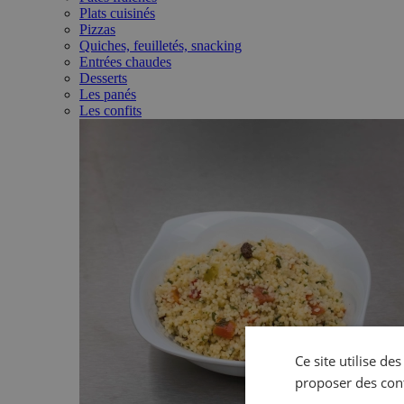
Plats cuisinés
Pizzas
Quiches, feuilletés, snacking
Entrées chaudes
Desserts
Les panés
Les confits
Ce site utilise de
proposer des con