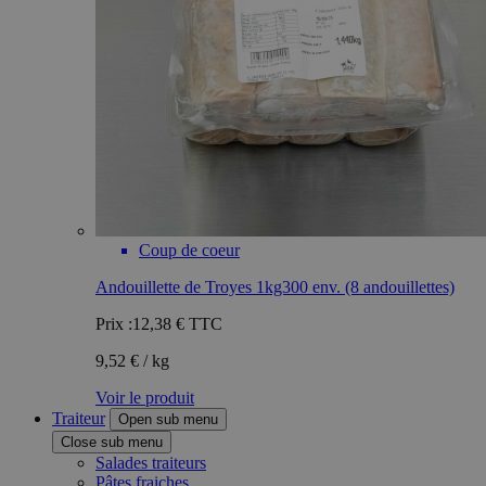
Coup de coeur
Andouillette de Troyes 1kg300 env. (8 andouillettes)
Prix :
12,38 €
TTC
9,52 € / kg
Voir le produit
Traiteur
Open sub menu
Close sub menu
Salades traiteurs
Pâtes fraiches