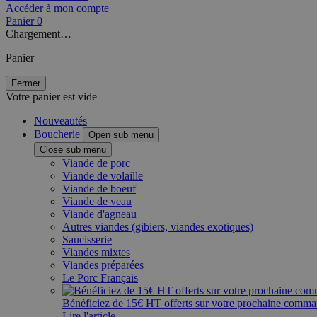
Accéder à mon compte
Panier
0
Chargement…
Panier
Fermer
Votre panier est vide
Nouveautés
Boucherie
Open sub menu
Close sub menu
Viande de porc
Viande de volaille
Viande de boeuf
Viande de veau
Viande d'agneau
Autres viandes (gibiers, viandes exotiques)
Saucisserie
Viandes mixtes
Viandes préparées
Le Porc Français
Bénéficiez de 15€ HT offerts sur votre prochaine comm
Lire l'article