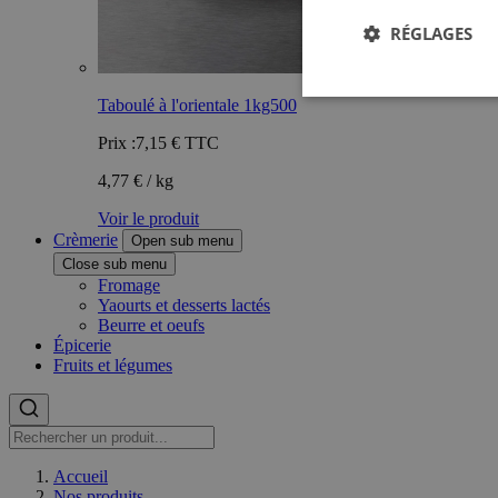
RÉGLAGES
Taboulé à l'orientale 1kg500
Prix :
7,15 €
TTC
4,77 € / kg
Voir le produit
Crèmerie
Open sub menu
Close sub menu
Fromage
Yaourts et desserts lactés
Beurre et oeufs
Épicerie
Fruits et légumes
Accueil
Nos produits