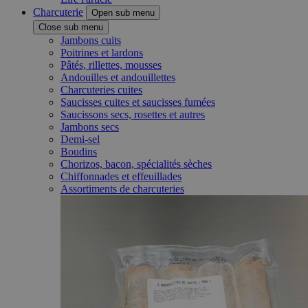
Charcuterie
Open sub menu
Close sub menu
Jambons cuits
Poitrines et lardons
Pâtés, rillettes, mousses
Andouilles et andouillettes
Charcuteries cuites
Saucisses cuites et saucisses fumées
Saucissons secs, rosettes et autres
Jambons secs
Demi-sel
Boudins
Chorizos, bacon, spécialités sèches
Chiffonnades et effeuillades
Assortiments de charcuteries