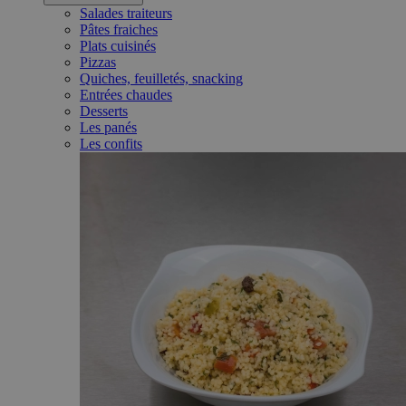
Salades traiteurs
Pâtes fraiches
Plats cuisinés
Pizzas
Quiches, feuilletés, snacking
Entrées chaudes
Desserts
Les panés
Les confits