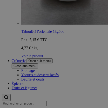
Taboulé à l'orientale 1kg500
Prix :
7,15 €
TTC
4,77 € / kg
Voir le produit
Crèmerie
Open sub menu
Close sub menu
Fromage
Yaourts et desserts lactés
Beurre et oeufs
Épicerie
Fruits et légumes