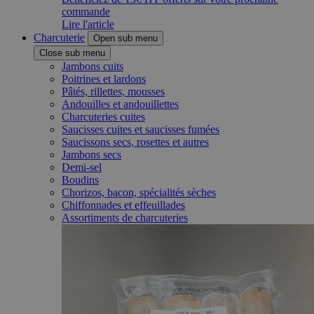
commande
Lire l'article
Charcuterie
Open sub menu
Close sub menu
Jambons cuits
Poitrines et lardons
Pâtés, rillettes, mousses
Andouilles et andouillettes
Charcuteries cuites
Saucisses cuites et saucisses fumées
Saucissons secs, rosettes et autres
Jambons secs
Demi-sel
Boudins
Chorizos, bacon, spécialités sèches
Chiffonnades et effeuillades
Assortiments de charcuteries