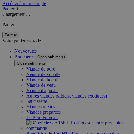
Accéder à mon compte
Panier
0
Chargement…
Panier
Fermer
Votre panier est vide
Nouveautés
Boucherie
Open sub menu
Close sub menu
Viande de porc
Viande de volaille
Viande de boeuf
Viande de veau
Viande d'agneau
Autres viandes (gibiers, viandes exotiques)
Saucisserie
Viandes mixtes
Viandes préparées
Le Porc Français
Bénéficiez de 15€ HT offerts sur votre prochaine