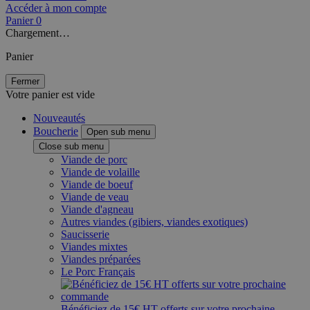
Accéder à mon compte
Panier
0
Chargement…
Panier
Fermer
Votre panier est vide
Nouveautés
Boucherie
Open sub menu
Close sub menu
Viande de porc
Viande de volaille
Viande de boeuf
Viande de veau
Viande d'agneau
Autres viandes (gibiers, viandes exotiques)
Saucisserie
Viandes mixtes
Viandes préparées
Le Porc Français
Bénéficiez de 15€ HT offerts sur votre prochaine