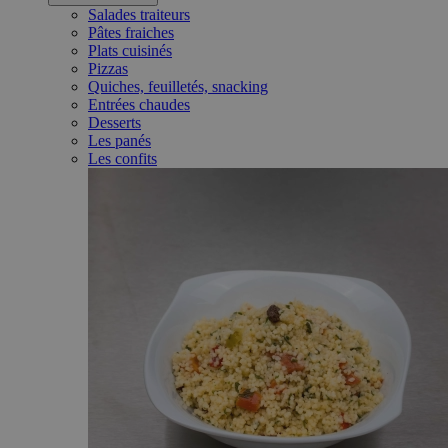
Salades traiteurs
Pâtes fraiches
Plats cuisinés
Pizzas
Quiches, feuilletés, snacking
Entrées chaudes
Desserts
Les panés
Les confits