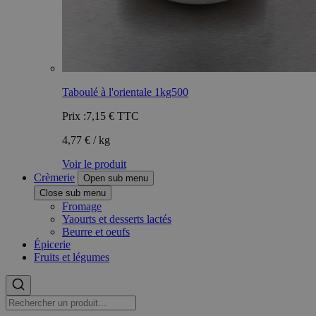
Taboulé à l'orientale 1kg500
Prix :
7,15 €
TTC
4,77 € / kg
Voir le produit
Crèmerie
Open sub menu
Close sub menu
Fromage
Yaourts et desserts lactés
Beurre et oeufs
Épicerie
Fruits et légumes