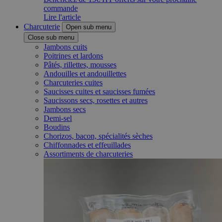
commande
Lire l'article
Charcuterie
Open sub menu
Close sub menu
Jambons cuits
Poitrines et lardons
Pâtés, rillettes, mousses
Andouilles et andouillettes
Charcuteries cuites
Saucisses cuites et saucisses fumées
Saucissons secs, rosettes et autres
Jambons secs
Demi-sel
Boudins
Chorizos, bacon, spécialités sèches
Chiffonnades et effeuillades
Assortiments de charcuteries