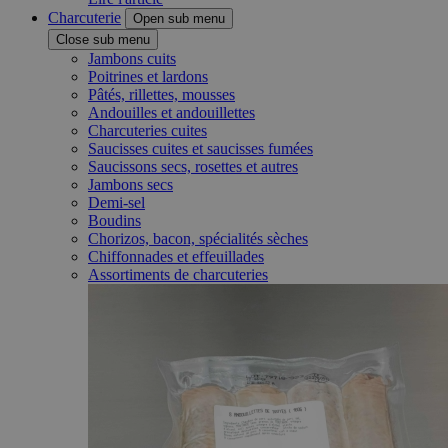
Charcuterie
Open sub menu
Close sub menu
Jambons cuits
Poitrines et lardons
Pâtés, rillettes, mousses
Andouilles et andouillettes
Charcuteries cuites
Saucisses cuites et saucisses fumées
Saucissons secs, rosettes et autres
Jambons secs
Demi-sel
Boudins
Chorizos, bacon, spécialités sèches
Chiffonnades et effeuillades
Assortiments de charcuteries