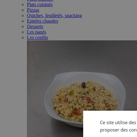
Plats cuisinés
Pizzas
Quiches, feuilletés, snacking
Entrées chaudes
Desserts
Les panés
Les confits
Ce site utilise de
proposer des con