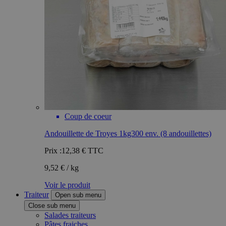
Coup de coeur
Andouillette de Troyes 1kg300 env. (8 andouillettes)
Prix :
12,38 €
TTC
9,52 € / kg
Voir le produit
Traiteur
Open sub menu
Close sub menu
Salades traiteurs
Pâtes fraiches