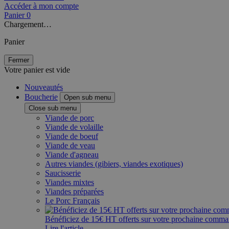
Accéder à mon compte
Panier
0
Chargement…
Panier
Fermer
Votre panier est vide
Nouveautés
Boucherie
Open sub menu
Close sub menu
Viande de porc
Viande de volaille
Viande de boeuf
Viande de veau
Viande d'agneau
Autres viandes (gibiers, viandes exotiques)
Saucisserie
Viandes mixtes
Viandes préparées
Le Porc Français
Bénéficiez de 15€ HT offerts sur votre prochaine comm
Lire l'article