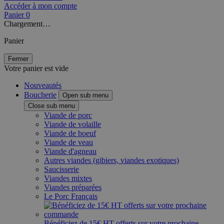
Accéder à mon compte
Panier
0
Chargement…
Panier
Fermer
Votre panier est vide
Nouveautés
Boucherie
Open sub menu
Close sub menu
Viande de porc
Viande de volaille
Viande de boeuf
Viande de veau
Viande d'agneau
Autres viandes (gibiers, viandes exotiques)
Saucisserie
Viandes mixtes
Viandes préparées
Le Porc Français
Bénéficiez de 15€ HT offerts sur votre prochaine