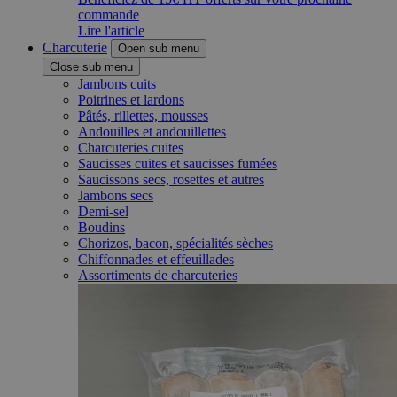
commande
Lire l'article
Charcuterie
Open sub menu
Close sub menu
Jambons cuits
Poitrines et lardons
Pâtés, rillettes, mousses
Andouilles et andouillettes
Charcuteries cuites
Saucisses cuites et saucisses fumées
Saucissons secs, rosettes et autres
Jambons secs
Demi-sel
Boudins
Chorizos, bacon, spécialités sèches
Chiffonnades et effeuillades
Assortiments de charcuteries