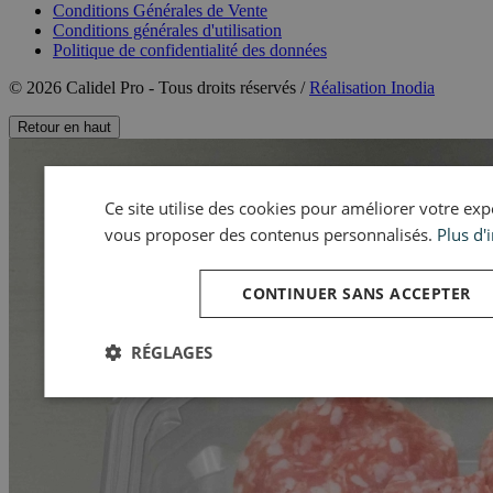
Conditions Générales de Vente
Conditions générales d'utilisation
Politique de confidentialité des données
© 2026 Calidel Pro - Tous droits réservés /
Réalisation Inodia
Retour en haut
Ce site utilise des cookies pour améliorer votre expér
vous proposer des contenus personnalisés.
Plus d'
CONTINUER SANS ACCEPTER
RÉGLAGES