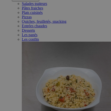
Salades traiteurs
Pâtes fraiches
Plats cuisinés
Pizzas
Quiches, feuilletés, snacking
Entrées chaudes
Desserts
Les panés
Les confits