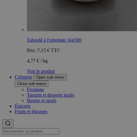
Taboulé à l'orientale 1kg500
Prix :
7,15 €
TTC
4,77 € / kg
Voir le produit
Crèmerie
Open sub menu
Close sub menu
Fromage
Yaourts et desserts lactés
Beurre et oeufs
Épicerie
Fruits et légumes