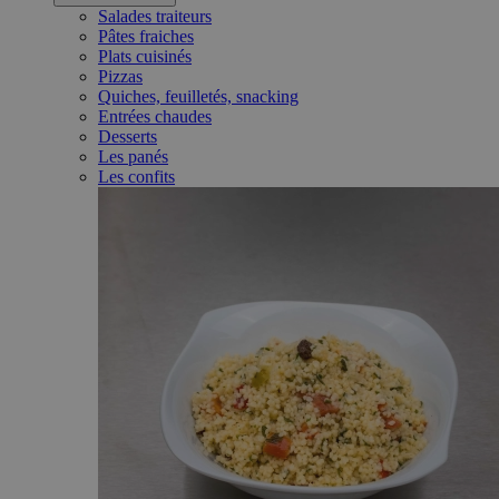
Salades traiteurs
Pâtes fraiches
Plats cuisinés
Pizzas
Quiches, feuilletés, snacking
Entrées chaudes
Desserts
Les panés
Les confits