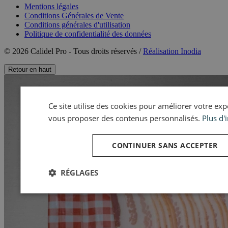
Mentions légales
Conditions Générales de Vente
Conditions générales d'utilisation
Politique de confidentialité des données
© 2026 Calidel Pro - Tous droits réservés /
Réalisation Inodia
Retour en haut
Ce site utilise des cookies pour améliorer votre expér
vous proposer des contenus personnalisés.
Plus d'
CONTINUER SANS ACCEPTER
RÉGLAGES