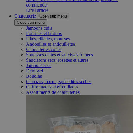
commande
Lire l'article
Charcuterie
Open sub menu
Close sub menu
Jambons cuits
Poitrines et lardons
Pâtés, rillettes, mousses
Andouilles et andouillettes
Charcuteries cuites
Saucisses cuites et saucisses fumées
Saucissons secs, rosettes et autres
Jambons secs
Demi-sel
Boudins
Chorizos, bacon, spécialités sèches
Chiffonnades et effeuillades
Assortiments de charcuteries