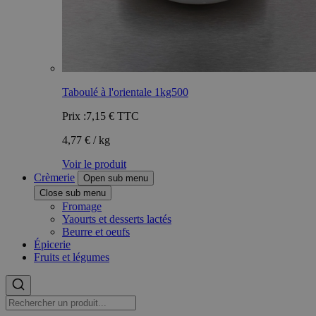
Taboulé à l'orientale 1kg500
Prix :
7,15 €
TTC
4,77 € / kg
Voir le produit
Crèmerie
Open sub menu
Close sub menu
Fromage
Yaourts et desserts lactés
Beurre et oeufs
Épicerie
Fruits et légumes