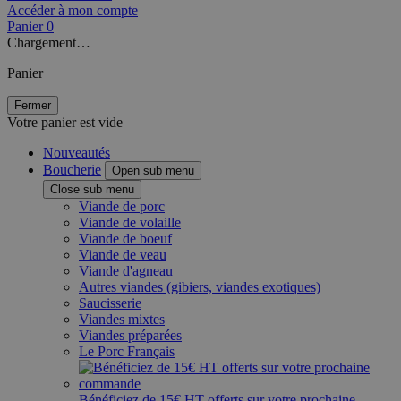
Accéder à mon compte
Panier
0
Chargement…
Panier
Fermer
Votre panier est vide
Nouveautés
Boucherie
Open sub menu
Close sub menu
Viande de porc
Viande de volaille
Viande de boeuf
Viande de veau
Viande d'agneau
Autres viandes (gibiers, viandes exotiques)
Saucisserie
Viandes mixtes
Viandes préparées
Le Porc Français
Bénéficiez de 15€ HT offerts sur votre prochaine