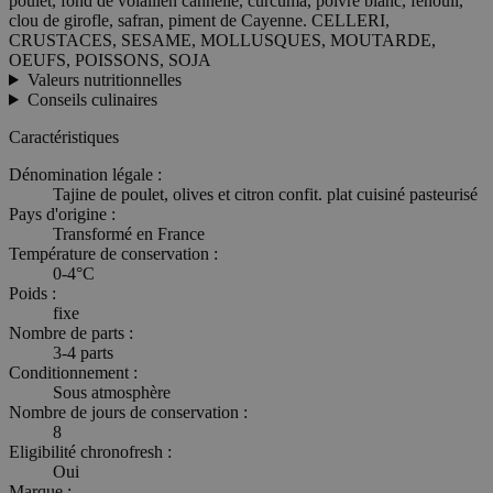
poulet, fond de volaillen cannelle, curcuma, poivre blanc, fenouil,
clou de girofle, safran, piment de Cayenne. CELLERI,
CRUSTACES, SESAME, MOLLUSQUES, MOUTARDE,
OEUFS, POISSONS, SOJA
Valeurs nutritionnelles
Conseils culinaires
Caractéristiques
Dénomination légale :
Tajine de poulet, olives et citron confit. plat cuisiné pasteurisé
Pays d'origine :
Transformé en France
Température de conservation :
0-4°C
Poids :
fixe
Nombre de parts :
3-4 parts
Conditionnement :
Sous atmosphère
Nombre de jours de conservation :
8
Eligibilité chronofresh :
Oui
Marque :