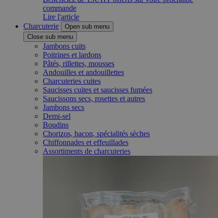
commande
Lire l'article
Charcuterie
Open sub menu
Close sub menu
Jambons cuits
Poitrines et lardons
Pâtés, rillettes, mousses
Andouilles et andouillettes
Charcuteries cuites
Saucisses cuites et saucisses fumées
Saucissons secs, rosettes et autres
Jambons secs
Demi-sel
Boudins
Chorizos, bacon, spécialités sèches
Chiffonnades et effeuillades
Assortiments de charcuteries