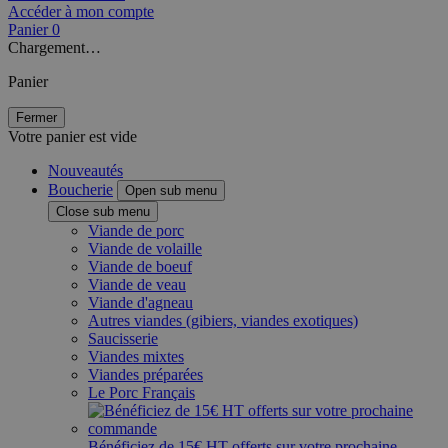
Accéder à mon compte
Panier
0
Chargement…
Panier
Fermer
Votre panier est vide
Nouveautés
Boucherie
Open sub menu
Close sub menu
Viande de porc
Viande de volaille
Viande de boeuf
Viande de veau
Viande d'agneau
Autres viandes (gibiers, viandes exotiques)
Saucisserie
Viandes mixtes
Viandes préparées
Le Porc Français
Bénéficiez de 15€ HT offerts sur votre prochaine