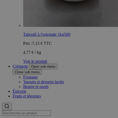
Taboulé à l'orientale 1kg500
Prix :
7,15 €
TTC
4,77 € / kg
Voir le produit
Crèmerie
Open sub menu
Close sub menu
Fromage
Yaourts et desserts lactés
Beurre et oeufs
Épicerie
Fruits et légumes