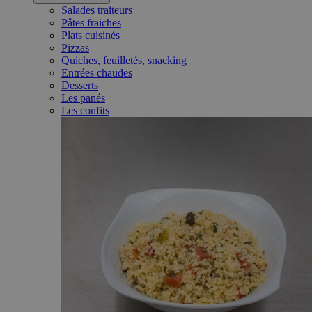
Salades traiteurs
Pâtes fraiches
Plats cuisinés
Pizzas
Quiches, feuilletés, snacking
Entrées chaudes
Desserts
Les panés
Les confits