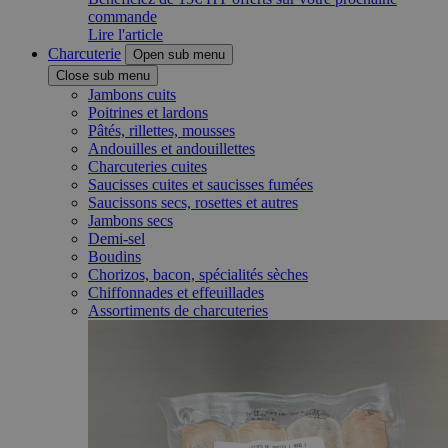
commande
Lire l'article
Charcuterie
Open sub menu
Close sub menu
Jambons cuits
Poitrines et lardons
Pâtés, rillettes, mousses
Andouilles et andouillettes
Charcuteries cuites
Saucisses cuites et saucisses fumées
Saucissons secs, rosettes et autres
Jambons secs
Demi-sel
Boudins
Chorizos, bacon, spécialités sèches
Chiffonnades et effeuillades
Assortiments de charcuteries