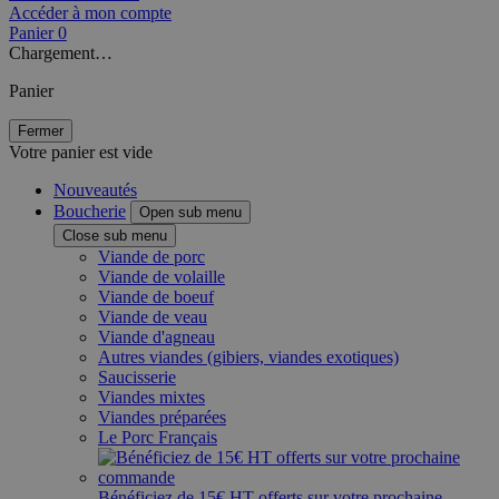
Accéder à mon compte
Panier
0
Chargement…
Panier
Fermer
Votre panier est vide
Nouveautés
Boucherie
Open sub menu
Close sub menu
Viande de porc
Viande de volaille
Viande de boeuf
Viande de veau
Viande d'agneau
Autres viandes (gibiers, viandes exotiques)
Saucisserie
Viandes mixtes
Viandes préparées
Le Porc Français
Bénéficiez de 15€ HT offerts sur votre prochaine