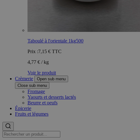
Taboulé à l'orientale 1kg500
Prix :
7,15 €
TTC
4,77 € / kg
Voir le produit
Crèmerie
Open sub menu
Close sub menu
Fromage
Yaourts et desserts lactés
Beurre et oeufs
Épicerie
Fruits et légumes