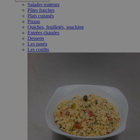
Salades traiteurs
Pâtes fraiches
Plats cuisinés
Pizzas
Quiches, feuilletés, snacking
Entrées chaudes
Desserts
Les panés
Les confits