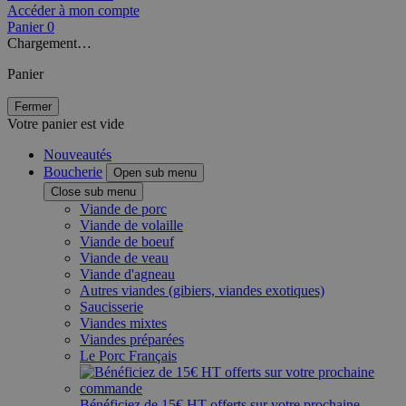
Accéder à mon compte
Panier
0
Chargement…
Panier
Fermer
Votre panier est vide
Nouveautés
Boucherie
Open sub menu
Close sub menu
Viande de porc
Viande de volaille
Viande de boeuf
Viande de veau
Viande d'agneau
Autres viandes (gibiers, viandes exotiques)
Saucisserie
Viandes mixtes
Viandes préparées
Le Porc Français
Bénéficiez de 15€ HT offerts sur votre prochaine