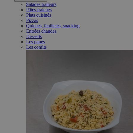
Salades traiteurs
Pâtes fraiches
Plats cuisinés
Pizzas
Quiches, feuilletés, snacking
Entrées chaudes
Desserts
Les panés
Les confits