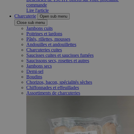
commande
Lire l'article
Charcuterie
Open sub menu
Close sub menu
Jambons cuits
Poitrines et lardons
Pâtés, rillettes, mousses
Andouilles et andouillettes
Charcuteries cuites
Saucisses cuites et saucisses fumées
Saucissons secs, rosettes et autres
Jambons secs
Demi-sel
Boudins
Chorizos, bacon, spécialités sèches
Chiffonnades et effeuillades
Assortiments de charcuteries