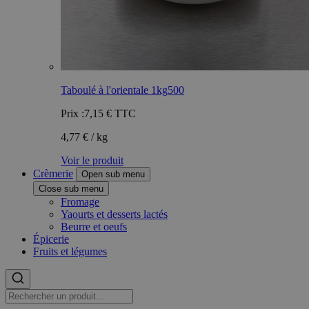
Taboulé à l'orientale 1kg500
Prix :
7,15 €
TTC
4,77 € / kg
Voir le produit
Crèmerie
Open sub menu
Close sub menu
Fromage
Yaourts et desserts lactés
Beurre et oeufs
Épicerie
Fruits et légumes