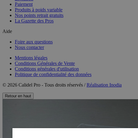
Paiement
Produits à poids variable
Nos points retrait gratuits
La Gazette des Pros
Aide
Foire aux questions
Nous contacter
Mentions légales
Conditions Générales de Vente
Conditions générales d'utilisation
Politique de confidentialité des données
© 2026 Calidel Pro - Tous droits réservés /
Réalisation Inodia
Retour en haut