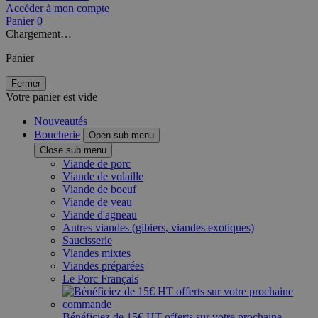
Accéder à mon compte
Panier
0
Chargement…
Panier
Fermer
Votre panier est vide
Nouveautés
Boucherie
Open sub menu
Close sub menu
Viande de porc
Viande de volaille
Viande de boeuf
Viande de veau
Viande d'agneau
Autres viandes (gibiers, viandes exotiques)
Saucisserie
Viandes mixtes
Viandes préparées
Le Porc Français
Bénéficiez de 15€ HT offerts sur votre prochaine