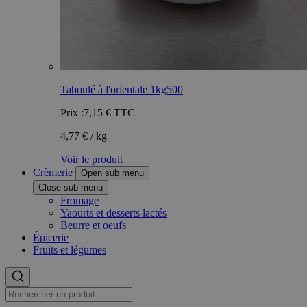
Taboulé à l'orientale 1kg500
Prix :
7,15 €
TTC
4,77 € / kg
Voir le produit
Crèmerie
Open sub menu
Close sub menu
Fromage
Yaourts et desserts lactés
Beurre et oeufs
Épicerie
Fruits et légumes