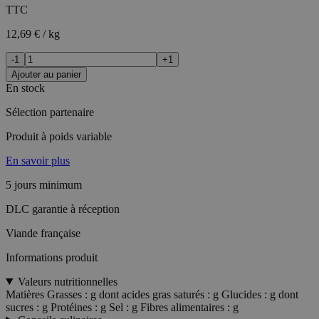
TTC
12,69 € / kg
-1
+1
Ajouter au panier
En stock
Sélection partenaire
Produit à poids variable
En savoir plus
5 jours minimum
DLC garantie à réception
Viande française
Informations produit
Valeurs nutritionnelles
Matières Grasses : g dont acides gras saturés : g Glucides : g dont
sucres : g Protéines : g Sel : g Fibres alimentaires : g