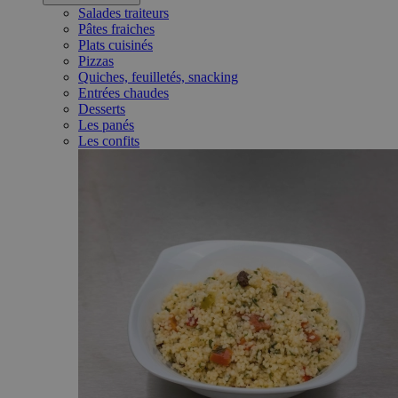
Salades traiteurs
Pâtes fraiches
Plats cuisinés
Pizzas
Quiches, feuilletés, snacking
Entrées chaudes
Desserts
Les panés
Les confits