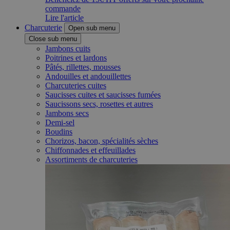
commande
Lire l'article
Charcuterie
Open sub menu
Close sub menu
Jambons cuits
Poitrines et lardons
Pâtés, rillettes, mousses
Andouilles et andouillettes
Charcuteries cuites
Saucisses cuites et saucisses fumées
Saucissons secs, rosettes et autres
Jambons secs
Demi-sel
Boudins
Chorizos, bacon, spécialités sèches
Chiffonnades et effeuillades
Assortiments de charcuteries