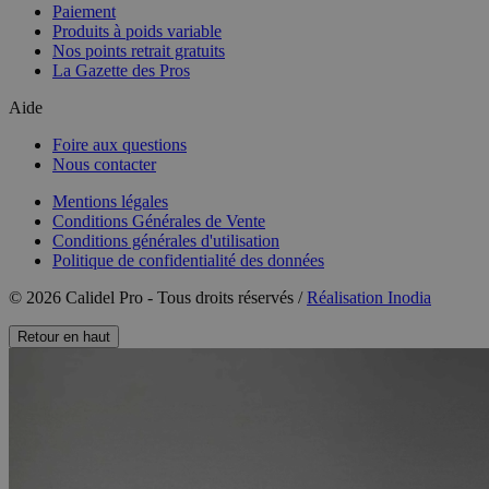
Paiement
Produits à poids variable
Nos points retrait gratuits
La Gazette des Pros
Aide
Foire aux questions
Nous contacter
Mentions légales
Conditions Générales de Vente
Conditions générales d'utilisation
Politique de confidentialité des données
© 2026 Calidel Pro - Tous droits réservés /
Réalisation Inodia
Retour en haut