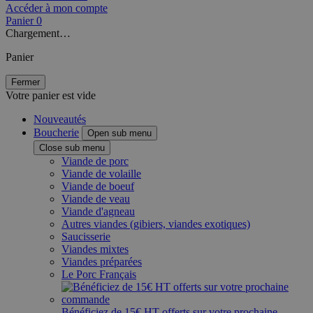
Accéder à mon compte
Panier
0
Chargement…
Panier
Fermer
Votre panier est vide
Nouveautés
Boucherie
Open sub menu
Close sub menu
Viande de porc
Viande de volaille
Viande de boeuf
Viande de veau
Viande d'agneau
Autres viandes (gibiers, viandes exotiques)
Saucisserie
Viandes mixtes
Viandes préparées
Le Porc Français
Bénéficiez de 15€ HT offerts sur votre prochaine