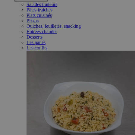
Salades traiteurs
Pâtes fraiches
Plats cuisinés
Pizzas
Quiches, feuilletés, snacking
Entrées chaudes
Desserts
Les panés
Les confits