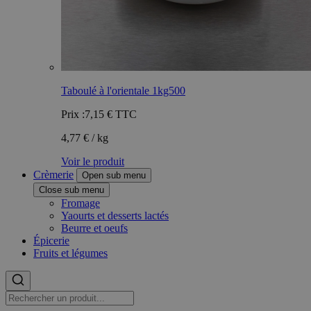
Taboulé à l'orientale 1kg500
Prix :
7,15 €
TTC
4,77 € / kg
Voir le produit
Crèmerie
Open sub menu
Close sub menu
Fromage
Yaourts et desserts lactés
Beurre et oeufs
Épicerie
Fruits et légumes