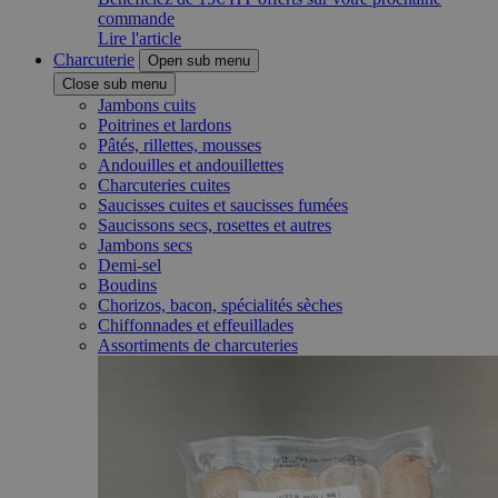
commande
Lire l'article
Charcuterie
Open sub menu
Close sub menu
Jambons cuits
Poitrines et lardons
Pâtés, rillettes, mousses
Andouilles et andouillettes
Charcuteries cuites
Saucisses cuites et saucisses fumées
Saucissons secs, rosettes et autres
Jambons secs
Demi-sel
Boudins
Chorizos, bacon, spécialités sèches
Chiffonnades et effeuillades
Assortiments de charcuteries