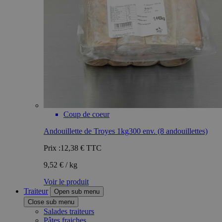
Coup de coeur
Andouillette de Troyes 1kg300 env. (8 andouillettes)
Prix :
12,38 €
TTC
9,52 € / kg
Voir le produit
Traiteur
Open sub menu
Close sub menu
Salades traiteurs
Pâtes fraiches