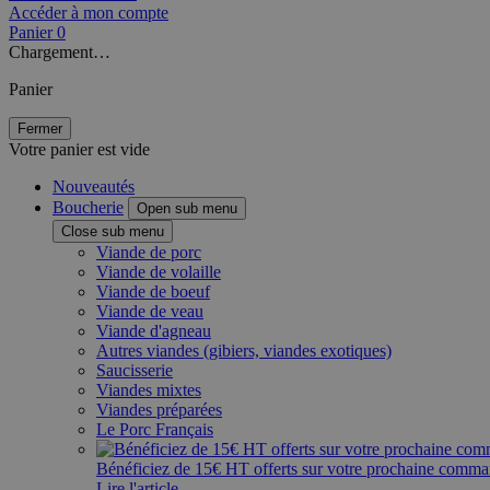
Accéder à mon compte
Panier
0
Chargement…
Panier
Fermer
Votre panier est vide
Nouveautés
Boucherie
Open sub menu
Close sub menu
Viande de porc
Viande de volaille
Viande de boeuf
Viande de veau
Viande d'agneau
Autres viandes (gibiers, viandes exotiques)
Saucisserie
Viandes mixtes
Viandes préparées
Le Porc Français
Bénéficiez de 15€ HT offerts sur votre prochaine comm
Lire l'article