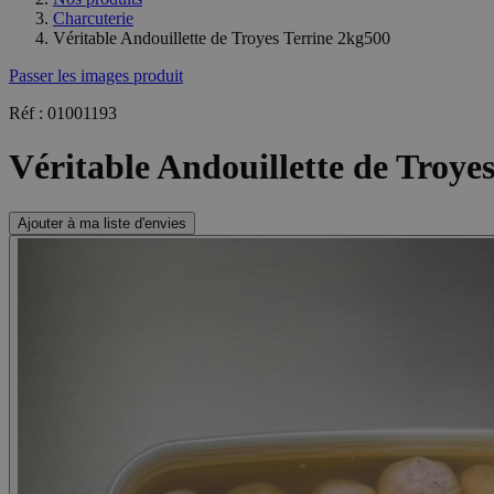
Charcuterie
Véritable Andouillette de Troyes Terrine 2kg500
Passer les images produit
Réf : 01001193
Véritable Andouillette de Troye
Ajouter à ma liste d'envies