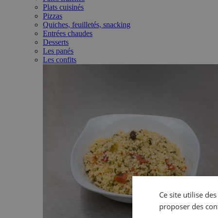
Plats cuisinés
Pizzas
Quiches, feuilletés, snacking
Entrées chaudes
Desserts
Les panés
Les confits
Ce site utilise de
proposer des con