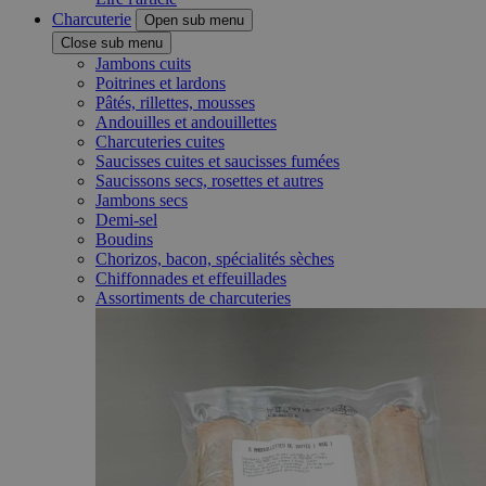
Charcuterie
Open sub menu
Close sub menu
Jambons cuits
Poitrines et lardons
Pâtés, rillettes, mousses
Andouilles et andouillettes
Charcuteries cuites
Saucisses cuites et saucisses fumées
Saucissons secs, rosettes et autres
Jambons secs
Demi-sel
Boudins
Chorizos, bacon, spécialités sèches
Chiffonnades et effeuillades
Assortiments de charcuteries