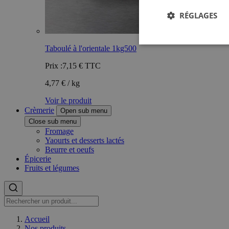
RÉGLAGES
Taboulé à l'orientale 1kg500
Prix :
7,15 €
TTC
4,77 € / kg
Voir le produit
Crèmerie
Open sub menu
Close sub menu
Fromage
Yaourts et desserts lactés
Beurre et oeufs
Épicerie
Fruits et légumes
Accueil
Nos produits