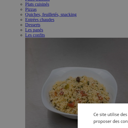
Plats cuisinés
Pizzas
Quiches, feuilletés, snacking
Entrées chaudes
Desserts
Les panés
Les confits
Ce site utilise de
proposer des con