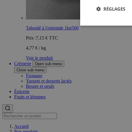
RÉGLAGES
Taboulé à l'orientale 1kg500
Prix :
7,15 €
TTC
4,77 € / kg
Voir le produit
Crèmerie
Open sub menu
Close sub menu
Fromage
Yaourts et desserts lactés
Beurre et oeufs
Épicerie
Fruits et légumes
Accueil
Nos produits