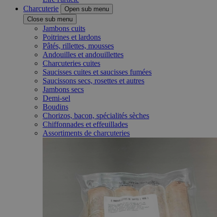
Charcuterie
Open sub menu
Close sub menu
Jambons cuits
Poitrines et lardons
Pâtés, rillettes, mousses
Andouilles et andouillettes
Charcuteries cuites
Saucisses cuites et saucisses fumées
Saucissons secs, rosettes et autres
Jambons secs
Demi-sel
Boudins
Chorizos, bacon, spécialités sèches
Chiffonnades et effeuillades
Assortiments de charcuteries