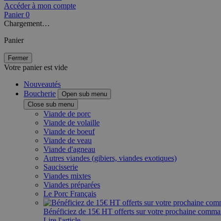
Accéder à mon compte
Panier
0
Chargement…
Panier
Fermer
Votre panier est vide
Nouveautés
Boucherie
Open sub menu
Close sub menu
Viande de porc
Viande de volaille
Viande de boeuf
Viande de veau
Viande d'agneau
Autres viandes (gibiers, viandes exotiques)
Saucisserie
Viandes mixtes
Viandes préparées
Le Porc Français
Bénéficiez de 15€ HT offerts sur votre prochaine comm
Lire l'article