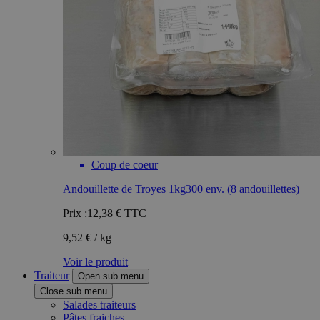
Coup de coeur
Andouillette de Troyes 1kg300 env. (8 andouillettes)
Prix :
12,38 €
TTC
9,52 € / kg
Voir le produit
Traiteur
Open sub menu
Close sub menu
Salades traiteurs
Pâtes fraiches