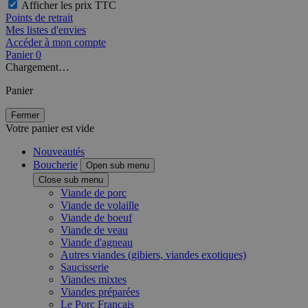
Afficher les prix TTC
Points de retrait
Mes listes d'envies
Accéder à mon compte
Panier
0
Chargement…
Panier
Fermer
Votre panier est vide
Nouveautés
Boucherie
Open sub menu
Close sub menu
Viande de porc
Viande de volaille
Viande de boeuf
Viande de veau
Viande d'agneau
Autres viandes (gibiers, viandes exotiques)
Saucisserie
Viandes mixtes
Viandes préparées
Le Porc Français