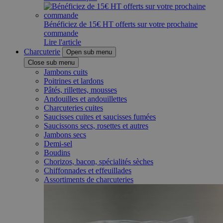
Bénéficiez de 15€ HT offerts sur votre prochaine
commande
Lire l'article
Charcuterie
Open sub menu
Close sub menu
Jambons cuits
Poitrines et lardons
Pâtés, rillettes, mousses
Andouilles et andouillettes
Charcuteries cuites
Saucisses cuites et saucisses fumées
Saucissons secs, rosettes et autres
Jambons secs
Demi-sel
Boudins
Chorizos, bacon, spécialités sèches
Chiffonnades et effeuillades
Assortiments de charcuteries