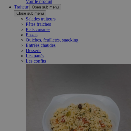
Voir le produit
Traiteur
Open sub menu
Close sub menu
Salades traiteurs
Pâtes fraiches
Plats cuisinés
Pizzas
Quiches, feuilletés, snacking
Entrées chaudes
Desserts
Les panés
Les confits