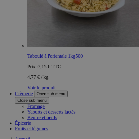
Taboulé à l'orientale 1kg500
Prix :
7,15 €
TTC
4,77 € / kg
Voir le produit
Crèmerie
Open sub menu
Close sub menu
Fromage
Yaourts et desserts lactés
Beurre et oeufs
Épicerie
Fruits et légumes