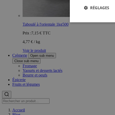
RÉGLAGES
Taboulé à l'orientale 1kg500
Prix :
7,15 €
TTC
4,77 € / kg
Voir le produit
Crèmerie
Open sub menu
Close sub menu
Fromage
Yaourts et desserts lactés
Beurre et oeufs
Épicerie
Fruits et légumes
Accueil
Blog