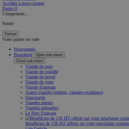
Accéder à mon compte
Panier
0
Chargement…
Panier
Fermer
Votre panier est vide
Nouveautés
Boucherie
Open sub menu
Close sub menu
Viande de porc
Viande de volaille
Viande de boeuf
Viande de veau
Viande d'agneau
Autres viandes (gibiers, viandes exotiques)
Saucisserie
Viandes mixtes
Viandes préparées
Le Porc Français
Bénéficiez de 15€ HT offerts sur votre prochaine comm
Lire l'article