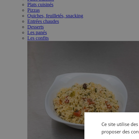
Plats cuisinés
Pizzas
Quiches, feuilletés, snacking
Entrées chaudes
Desserts
Les panés
Les confits
Ce site utilise de
proposer des con