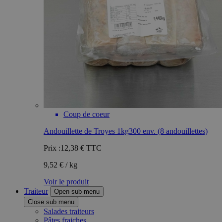
Coup de coeur
Andouillette de Troyes 1kg300 env. (8 andouillettes)
Prix :
12,38 €
TTC
9,52 € / kg
Voir le produit
Traiteur
Open sub menu
Close sub menu
Salades traiteurs
Pâtes fraiches