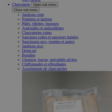
Charcuterie
Open sub menu
Close sub menu
Jambons cuits
Poitrines et lardons
Pâtés, rillettes, mousses
Andouilles et andouillettes
Charcuteries cuites
Saucisses cuites et saucisses fumées
Saucissons secs, rosettes et autres
Jambons secs
Demi-sel
Boudins
Chorizos, bacon, spécialités sèches
Chiffonnades et effeuillades
Assortiments de charcuteries