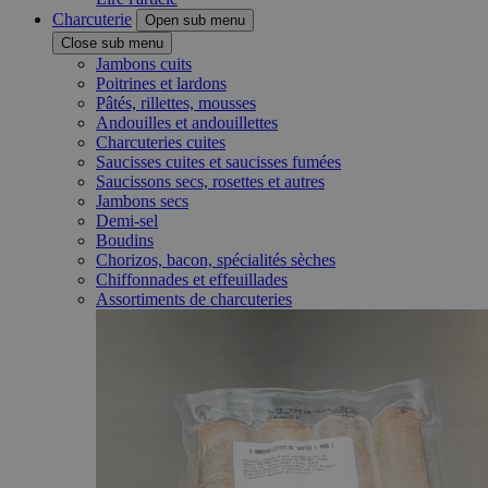
Charcuterie
Open sub menu
Close sub menu
Jambons cuits
Poitrines et lardons
Pâtés, rillettes, mousses
Andouilles et andouillettes
Charcuteries cuites
Saucisses cuites et saucisses fumées
Saucissons secs, rosettes et autres
Jambons secs
Demi-sel
Boudins
Chorizos, bacon, spécialités sèches
Chiffonnades et effeuillades
Assortiments de charcuteries