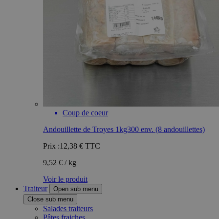
Coup de coeur
Andouillette de Troyes 1kg300 env. (8 andouillettes)
Prix :
12,38 €
TTC
9,52 € / kg
Voir le produit
Traiteur
Open sub menu
Close sub menu
Salades traiteurs
Pâtes fraiches