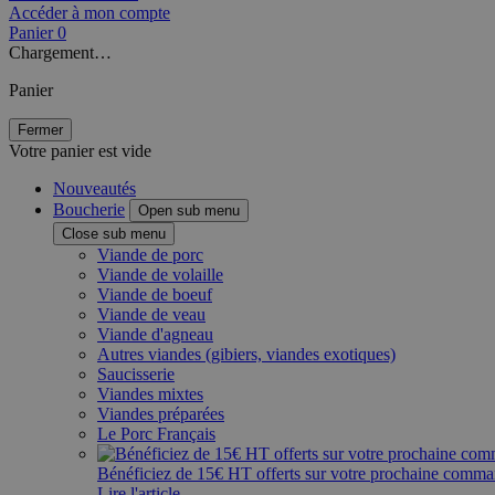
Accéder à mon compte
Panier
0
Chargement…
Panier
Fermer
Votre panier est vide
Nouveautés
Boucherie
Open sub menu
Close sub menu
Viande de porc
Viande de volaille
Viande de boeuf
Viande de veau
Viande d'agneau
Autres viandes (gibiers, viandes exotiques)
Saucisserie
Viandes mixtes
Viandes préparées
Le Porc Français
Bénéficiez de 15€ HT offerts sur votre prochaine comm
Lire l'article