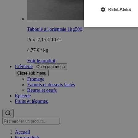
RÉGLAGES
Taboulé à l'orientale 1kg500
Prix :
7,15 €
TTC
4,77 € / kg
Voir le produit
Crèmerie
Open sub menu
Close sub menu
Fromage
Yaourts et desserts lactés
Beurre et oeufs
Épicerie
Fruits et légumes
Accueil
Nos produits