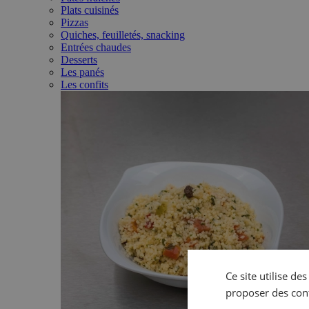
Plats cuisinés
Pizzas
Quiches, feuilletés, snacking
Entrées chaudes
Desserts
Les panés
Les confits
Ce site utilise de
proposer des con